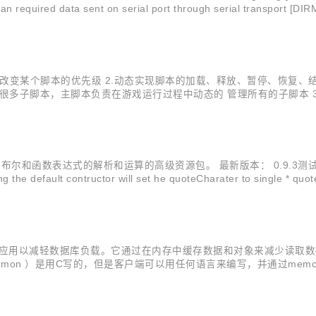
n required data sent on serial port through serial transport [DIRM
态改变某个脚本的优先级 2.动态实现脚本的加载、释放、暂停、恢复
很多子脚本，主脚本负责在游戏运行过程中动态的 管理所有的子脚本 
素的错误发生 4.无限级别函数调用 曾经用了一个函数追踪栈来记录
调...
的解析和运算的高级资源包。 最新版本： 0.9.3测试版 public static voi
 the default contructor will set he quoteCharater to single * quote.
态Web应用以减轻数据库负载。它通过在内存中缓存数据和对象来减少读取
daemon ）是用C写的，但是客户端可以用任何语言来编写，并通过me
的键/值对都将丢失。 Bela Ban，JBoss的JGroups和Cluste