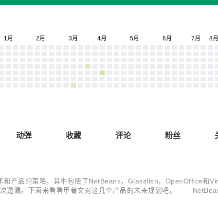
动弹
收藏
评论
粉丝
略，其中包括了NetBeans，Glassfish，OpenOffice和Vir
漏。下面来看看甲骨文对这几个产品的未来规划吧。 NetBeans 甲骨文打
非常清楚，JDeveloper才是Oracle融合未来企业级开发的战略性开发工具。甲