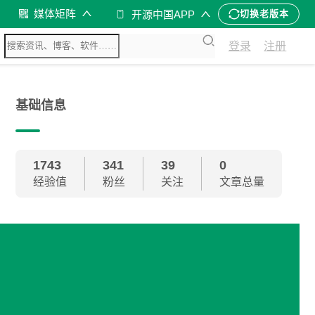
媒体矩阵
开源中国APP
切换老版本
登录
注册
基础信息
1743
341
39
0
经验值
粉丝
关注
文章总量