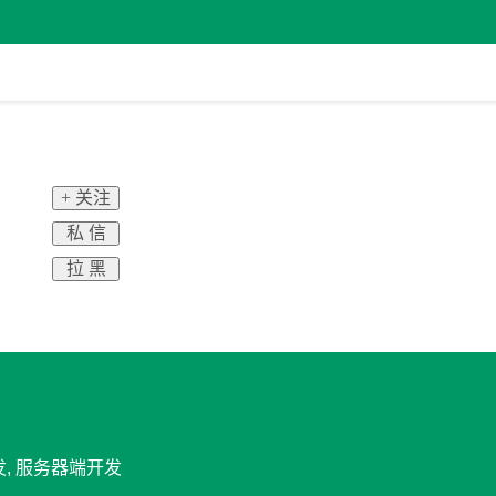
+ 关注
私 信
拉 黑
发, 服务器端开发