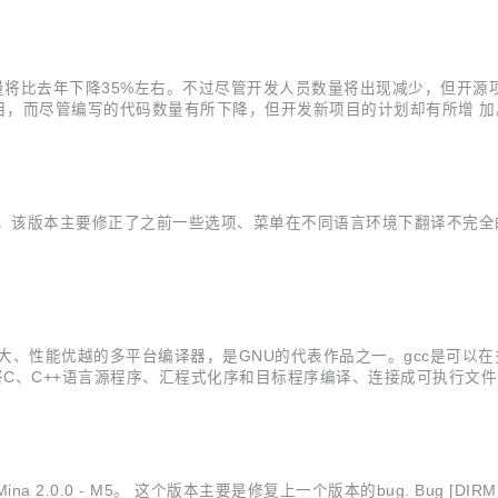
的数量将比去年下降35%左右。不过尽管开发人员数量将出现减少，但
目，而尽管编写的代码数量有所下降，但开发新项目的计划却有所增 
0.172.27，该版本主要修正了之前一些选项、菜单在不同语言环境下翻
U推出的功能强大、性能优越的多平台编译器，是GNU的代表作品之一。gcc
能将C、C++语言源程序、汇程式化序和目标程序编译、连接成可执行文件，
从文件的属性来区分可执行文件和不可执行文件。而gcc则通过后缀来
0 - M5。 这个版本主要是修复上一个版本的bug. Bug [DIRMINA-626] - Co