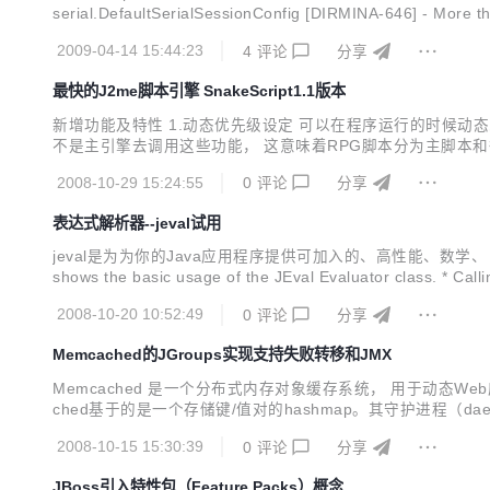
serial.DefaultSerialSessionConfig [DIRMINA-646] - More tha
2009-04-14 15:44:23
4
评论
分享
最快的J2me脚本引擎 SnakeScript1.1版本
新增功能及特性 1.动态优先级设定 可以在程序运行的时候动
不是主引擎去调用这些功能， 这意味着RPG脚本分为主脚本和
无需手动传入参数个数来平衡堆栈，脚本引擎代劳，防止人为因
2008-10-29 15:24:55
0
评论
分享
持有限级别的函数调用（比如32级） 现在通过更好的方法将函数
表达式解析器--jeval试用
jeval是为为你的Java应用程序提供可加入的、高性能、数学、 布尔和函数表达式
shows the basic usage of the JEval Evaluator class. * Calling
2008-10-20 10:52:49
0
评论
分享
Memcached的JGroups实现支持失败转移和JMX
Memcached 是一个分布式内存对象缓存系统， 用于动
ched基于的是一个存储键/值对的hashmap。其守护进程（
制其hashmap条目）；当某个服务器S停止运行和崩溃了，所有存放在S上
2008-10-15 15:30:39
0
评论
分享
JBoss引入特性包（Feature Packs）概念