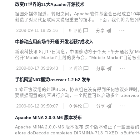
改变IT世界的11大Apache开源技术
据国外媒体报道，转眼之间，Apache软件基金会已经成立10年
创造了对现代互联网来说很重要的技术。 下面，我们将为您列举一些改变现
主要致力于为现代操作系统开发和维护开源的HTTP服务器，其中
2009-09-11 18:22:16
9
评论
分享
T...
中移动应用商场今开通 开发者获7成收入
新浪科技讯 8月17日消息，中国移动将于今天下午开通名为“Mo
召开“Mobile Market”上线的发布会，“Mobile Market
计将在今天下午才正式上线。 开设该手机软件商店的目的与著名的
2009-08-17 09:29:43
2
评论
分享
手机网游NIO框架Ioserver 1.2 b2 发布
1.修正协议组的处理BUG，协议组在没有得到任何协议处理时，加入了一
要根据配置的内容进行启动，一个配置可以启动多个IoService 4.修改
启动服务器变得更简单 //构建一个服务器端的服务 Configure config = n
2009-06-12 09:50:07
0
评论
分享
Apache MINA 2.0.0-M6 版本发布
Apache MINA 2.0.0-M6 版本发布 这个版本修正了一些重要的BUG
efore doDecode completes DIRMINA-713 FIXED IoBufferHex
h...