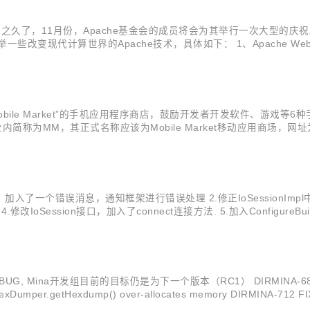
之久了，11月份，Apache基金会的成员将会为其举行一次大型的庆祝。
代计算世界的Apache技术，具体如下： 1、Apache Web Serve
包括Unix和Windows NT。这个项目的主要目标是提供一个可以
bile Market”的手机应用程序商店，鼓励开发者开发软件、游戏等
”目前被业内简称为MM，其正式名称应该为Mobile Market移动应用商场，网址
苹果公司软件商店App Store有类似之处，以合作分成模式“诱惑”
个错误消息，通知框架进行错误处理 2.修正IoSessionImpl中关于读超
IoSession接口，加入了connect连接方法. 5.加入Configure
ew Configure(); config.setAddress...
, Mina开发组目前的目标仍是为下一个版本（RC1） DIRMINA-687 FIXED 2
Dumper.getHexdump() over-allocates memory DIRMINA-712 FIXED De