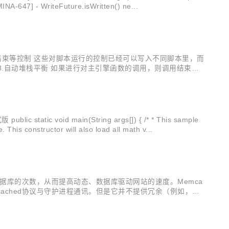
INA-647] - WriteFuture.isWritten() ne...
、结束等控制 这些对脚本运行的控制已经可以写入不同脚本里，而
3.自动堆栈平衡 如果进行对主引擎函数的调用，则调用结束后
函数之间的调用信息，因为初始化的追踪栈是有限的，所以只支
d main(String args[]) { /* * This sample
 This constructor will also load all math v...
数据库的次数，从而提高动态、数据库驱动网站的速度。Memca
mcached协议与守护进程通讯。但是它并不提供冗余（例如，复
ring团队的领导，最近写了一个基于JGroups的memcache...