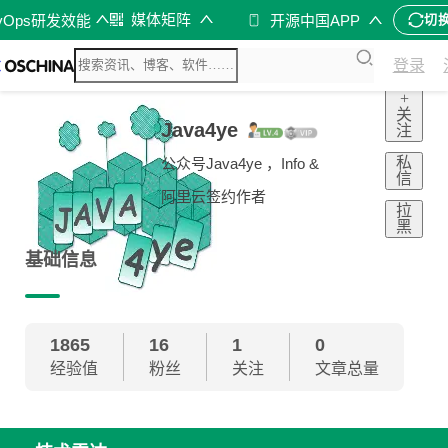
媒体矩阵
vOps研发效能
开源中国APP
切
登录
+
关
Java4ye
注
私
公众号Java4ye ，Info &
信
阿里云签约作者
拉
黑
基础信息
1865
16
1
0
经验值
粉丝
关注
文章总量