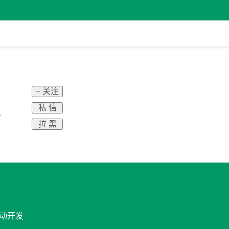
+ 关注
私 信
者
拉 黑
移动开发