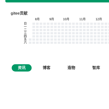
gitee贡献
资讯
博客
造物
智库