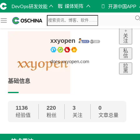
媒体矩阵
DevOps研发效能
开源中国APP
+
关
xxyopen
注
私
信
docs.xxyopen.com
拉
黑
基础信息
1136
220
3
0
经验值
粉丝
关注
文章总量