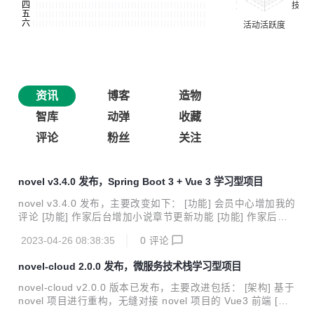
资讯
博客
造物
智库
动弹
收藏
评论
粉丝
关注
novel v3.4.0 发布，Spring Boot 3 + Vue 3 学习型项目
novel v3.4.0 发布，主要改变如下： [功能] 会员中心增加我的
评论 [功能] 作家后台增加小说章节更新功能 [功能] 作家后台
增加小说章节删除功能 [优化] 增加 Elasticsearch 的 SSL 认
2023-04-26 08:38:35
0
评论
证模式配置 [优化] 只在 dev 环境生成 Swagger 文档 [优化]
小说列表样式优化 [依赖] Spring Boot 升级到 3.0.0 [依赖] 使
novel-cloud 2.0.0 发布，微服务技术栈学习型项目
用 redisson starter 替换 redisson 依赖 [依赖] 升级其它 SNA
PSHOT 版本依赖并清理快照仓库 [Bug] 修复部分环境 maven
novel-cloud v2.0.0 版本已发布，主要改进包括： [架构] 基于
编译时提示 -source X 中不支持 XX [B...
novel 项目进行重构，无缝对接 novel 项目的 Vue3 前端 [架