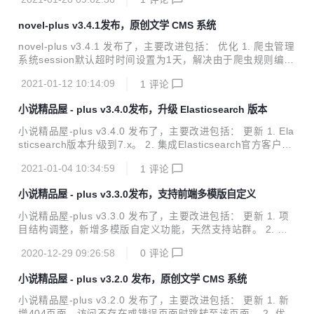
卓app、微信小程序）、功能完善的屏幕自适应小说漫画连载
台。 小...
系统，包含精品小说专区、轻小说专区和漫画专区。包括小说/
novel-plus v3.4.1发布，原创文学 CMS 系统
漫画分类、小说/漫画搜索、小说/漫画排行、完本小说/漫画、
小说/漫画评分、小说/漫画在线阅读、小说/漫画书架、小说/漫
novel-plus v3.4.1 发布了，主要改进包括： 优化 1. 爬虫管理
画阅读记录、小说TXT下载、小说弹幕、小说/漫画自动爬取、
系统session默认超时时间设置为1天，解决由于爬虫规则编写
小说内容自动分享到微博、邮件自动推广、链接自动推送到百
时间过长导致的提交失败问题。 2. 优化orange主题手机端首
度搜索引擎等功能。包含电脑端、移动端、微信小程序等多个
2021-01-12 10:14:09
1
评论
尾章节跳转逻辑。 演示站点 点击前往 项目介绍 小说精品屋是
平台。...
一个多平台（web、安卓app、微信小程序）、功能完善的屏
小说精品屋 - plus v3.4.0发布，升级 Elasticsearch 版本
幕自适应小说漫画连载系统，包含精品小说专区、轻小说专区
和漫画专区。包括小说/漫画分类、小说/漫画搜索、小说/漫画
小说精品屋-plus v3.4.0 发布了，主要改进包括： 更新 1. Ela
排行、完本小说/漫画、小说/漫画评分、小说/漫画在线阅读、
sticsearch版本升级到7.x。 2. 集成Elasticsearch官方客户端
小说/漫画书架、小说/漫画阅读记录、小说TXT下载、小说弹
RestHighLevelClient。 演示站点 点击前往 项目介绍 小说精
幕、小说/漫画自动爬取、小说内容自动分享到微博、...
2021-01-04 10:34:59
1
评论
品屋是一个多平台（web、安卓app、微信小程序）、功能完
善的屏幕自适应小说漫画连载系统，包含精品小说专区、轻小
小说精品屋 - plus v3.3.0发布，支持前端多模版自定义
说专区和漫画专区。包括小说/漫画分类、小说/漫画搜索、小
说/漫画排行、完本小说/漫画、小说/漫画评分、小说/漫画在线
小说精品屋-plus v3.3.0 发布了，主要改进包括： 更新 1. 项
阅读、小说/漫画书架、小说/漫画阅读记录、小说TXT下载、
目结构调整，新增多模版自定义功能，天然支持站群。 2. 内
小说弹幕、小说/漫画自动爬取、小说内容自动分享到微博、邮
置橙色、深色、蓝色三套主题模版，一行配置切换。 3. 新增
件自动推广、链接...
2020-12-29 09:26:58
0
评论
外部文件用于修改网站配置信息。 演示站点 点击前往 项目介
绍 小说精品屋是一个多平台（web、安卓app、微信小程
小说精品屋 - plus v3.2.0 发布，原创文学 CMS 系统
序）、功能完善的屏幕自适应小说漫画连载系统，包含精品小
说专区、轻小说专区和漫画专区。包括小说/漫画分类、小说/
小说精品屋-plus v3.2.0 发布了，主要改进包括： 更新 1. 新
漫画搜索、小说/漫画排行、完本小说/漫画、小说/漫画评分、
增404页面，访问不存在或错误页面时跳转至该页面。 2. 优化