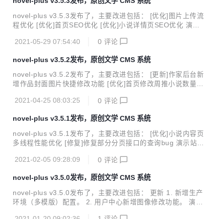
novel-plus v3.5.3发布，原创文学 CMS 系统
能完善的屏幕自适应小说漫画连载系统，包含精品小说专区、
轻小说专区和漫画专区。包括小说/漫画分类、小说/漫画搜
novel-plus v3.5.3发布了，主要改进包括： [优化]图片上传流
索、小说/漫画排行、完本小说/漫画、小说/漫画评分、小说/漫
程优化 [优化]首页SEO优化 [优化]小说详情页SEO优化 演示
画在线阅读、小说/漫画书架、小说/漫画阅读记录、小说TXT
站点 点击前往 项目介绍 小说精品屋是一个多平台（web、安
下载、小说弹幕、小...
2021-05-29 07:54:40
0
评论
卓app、微信小程序）、功能完善的屏幕自适应小说漫画连载
系统，包含精品小说专区、轻小说专区和漫画专区。包括小说/
novel-plus v3.5.2发布，原创文学 CMS 系统
漫画分类、小说/漫画搜索、小说/漫画排行、完本小说/漫画、
小说/漫画评分、小说/漫画在线阅读、小说/漫画书架、小说/漫
novel-plus v3.5.2发布了，主要改进包括： [更新]作家后台新
画阅读记录、小说TXT下载、小说弹幕、小说/漫画自动爬取、
增作品封面图片快捷修改功能 [优化]首页修改周推小说数量
小说内容自动分享到微博、邮件自动推广、链接自动推送到百
[优化]修改404页面自动跳转时间 [优化]修改作家专区跳转方式
度搜索引擎等功能。包含电脑端、移动端、微信小程序等多个
2021-04-25 08:03:25
0
评论
[优化]使用图片懒加载提高网站加载速度 [优化]图片压缩提高
平...
加载速度 演示站点 点击前往 项目介绍 小说精品屋是一个多平
novel-plus v3.5.1发布，原创文学 CMS 系统
台（web、安卓app、微信小程序）、功能完善的屏幕自适应
小说漫画连载系统，包含精品小说专区、轻小说专区和漫画专
novel-plus v3.5.1发布了，主要改进包括： [优化]小说内容页
区。包括小说/漫画分类、小说/漫画搜索、小说/漫画排行、完
多线程性能优化 [修复]修复部分分页接口的查询bug 演示站点
本小说/漫画、小说/漫画评分、小说/漫画在线阅读、小说/漫画
点击前往 项目介绍 小说精品屋是一个多平台（web、安卓ap
书架、小说/漫画阅读记录、小说TXT下载、小说弹幕...
2021-02-05 09:28:09
0
评论
p、微信小程序）、功能完善的屏幕自适应小说漫画连载系
统，包含精品小说专区、轻小说专区和漫画专区。包括小说/漫
novel-plus v3.5.0发布，原创文学 CMS 系统
画分类、小说/漫画搜索、小说/漫画排行、完本小说/漫画、小
说/漫画评分、小说/漫画在线阅读、小说/漫画书架、小说/漫画
novel-plus v3.5.0发布了，主要改进包括： 更新 1. 新增生产
阅读记录、小说TXT下载、小说弹幕、小说/漫画自动爬取、小
环境（多模版）配置。 2. 用户中心新增图像修改功能。 演示
说内容自动分享到微博、邮件自动推广、链接自动推送到百度
站点 点击前往 项目介绍 小说精品屋是一个多平台（web、安
搜索引擎等功能。包含电脑端、移动端、微信小程序等多个平
2021-01-20 09:02:36
1
评论