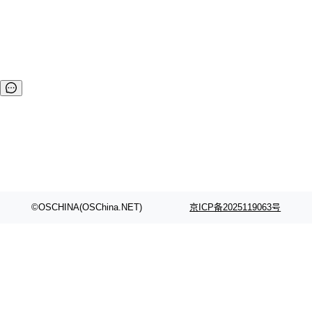
画连载系统，包含精品小说专区、轻小说专区和漫画专区。包
括小说/漫画分类、小说/漫画搜索、小说/漫画排行、完本小说/
漫画、小说/漫画评分、小说/漫画在线阅读、小说/漫画书架、
小说/漫画阅读记录、小说TXT下载、小说弹幕、小说/漫...
©OSCHINA(OSChina.NET)
京ICP备2025119063号