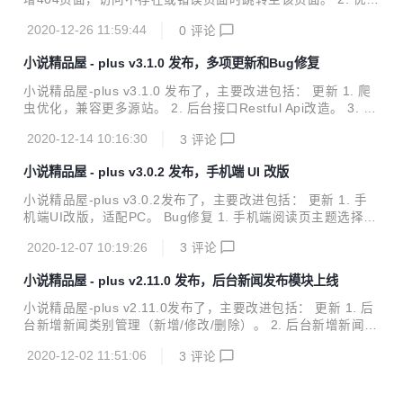
小说/漫画在线阅读、小说/漫画书架、小说/漫画阅读记录、小
章节字数算法。 3. 爬虫代码优化。 4. 后台数据校验优化。 B
说TXT下载、小说弹幕、小说/漫画自动爬取、小说内容自动分
2020-12-26 11:59:44
0
评论
ug修复 1. 修复jwt校验失败后的bug。 演示站点 点击前往 项
享到微博、邮...
目介绍 小说精品屋是一个多平台（web、安卓app、微信小程
小说精品屋 - plus v3.1.0 发布，多项更新和Bug修复
序）、功能完善的屏幕自适应小说漫画连载系统，包含精品小
说专区、轻小说专区和漫画专区。包括小说/漫画分类、小说/
小说精品屋-plus v3.1.0 发布了，主要改进包括： 更新 1. 爬
漫画搜索、小说/漫画排行、完本小说/漫画、小说/漫画评分、
虫优化，兼容更多源站。 2. 后台接口Restful Api改造。 3. 小
小说/漫画在线阅读、小说/漫画书架、小说/漫画阅读记录、小
说章节列表接口排序字段新增默认值。 4. novel-admin加入父
说TXT下载、小说弹幕、小说/漫画自动爬取...
2020-12-14 10:16:30
3
评论
工程管理。 5. Gitee仓库地址更新。 6. 新增接口文档示例。
Bug修复 1. 修复手机端导航栏书架的点击问题。 2. 修复后台
小说精品屋 - plus v3.0.2 发布，手机端 UI 改版
管理首页因为数据库大小写敏感导致的报错。 演示站点 点击
前往 项目介绍 小说精品屋是一个多平台（web、安卓app、微
小说精品屋-plus v3.0.2发布了，主要改进包括： 更新 1. 手
信小程序）、功能完善的屏幕自适应小说漫画连载系统，包含
机端UI改版，适配PC。 Bug修复 1. 手机端阅读页主题选择Bu
精品小说专区、轻小说专区和漫画专区。包括小说/漫画分类、
g修复。 演示站点 点击前往 项目介绍 小说精品屋是一个多平
小说/漫画搜索、...
2020-12-07 10:19:26
3
评论
台（web、安卓app、微信小程序）、功能完善的屏幕自适应
小说漫画连载系统，包含精品小说专区、轻小说专区和漫画专
小说精品屋 - plus v2.11.0 发布，后台新闻发布模块上线
区。包括小说/漫画分类、小说/漫画搜索、小说/漫画排行、完
本小说/漫画、小说/漫画评分、小说/漫画在线阅读、小说/漫画
小说精品屋-plus v2.11.0发布了，主要改进包括： 更新 1. 后
书架、小说/漫画阅读记录、小说TXT下载、小说弹幕、小说/
台新增新闻类别管理（新增/修改/删除）。 2. 后台新增新闻管
漫画自动爬取、小说内容自动分享到微博、邮件自动推广、链
理（发布/修改/删除）。 示例网站 网站1，点击前往 网站2，
接自动推送到百度搜索引擎等功能。包含电脑端、移动端、微
2020-12-02 11:51:06
3
评论
点击前往 网站3，点击前往 网站4，点击前往 网站5，点击前
信小...
往 网站6，点击前往 项目介绍 小说精品屋是一个多平台（we
b、安卓app、微信小程序）、功能完善的屏幕自适应小说漫