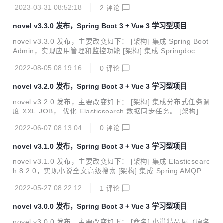
构] Spring Boot 版本升级至 3.x [架构] Spring Cloud 版本升
2023-03-31 08:52:18
2
评论
级至 Spring Cloud 2022.x，Spring Cloud Alibaba 2022.x
[安装] 简化微服务环境的安装，提供 Docker Compose 编排
novel v3.3.0 发布，Spring Boot 3 + Vue 3 学习型项目
文件和一键安装开发环境的教程 [依赖] 项目所有相关依赖均升
级至主流的新版本 [发布] 计划与 novel 项目的发布周期保持
novel v3.3.0 发布，主要改变如下： [架构] 集成 Spring Boot
一致 [文档] 文档更新至最新版本 项目简介 no...
Admin，实现应用管理和监控功能 [架构] 集成 Springdoc 自
动生成 Swagger 接口文档 [架构] 集成 Redisson + Spring A
2022-08-05 08:19:16
0
评论
OP 实现分布式锁 [优化] 使用 Java 和 Spring Boot 的新特性
重构部分功能 [优化] 遵循 Google Java Style Guide 和阿里
novel v3.2.0 发布，Spring Boot 3 + Vue 3 学习型项目
巴巴规范格式化代码 [优化] 优化数据库脚本管理 [文档] 更新
文档项目部署部分 演示站点 点击前往 项目介绍 novel 是一套
novel v3.2.0 发布，主要改变如下： [架构] 集成分布式任务调
基于时下最新 Java 技术栈 Spring Boot...
度 XXL-JOB， 优化 Elasticsearch 数据同步任务。 [架构] 集
成 Sentinel 实现接口防刷和限流。 [架构] 集成 ShardingSph
2022-06-07 08:13:04
0
评论
ere-JDBC，优化小说内容存储。 [功能] 新增作家专区作家注
册功能。 [功能] 新增作家专区小说发布功能。 [功能] 新增作
novel v3.1.0 发布，Spring Boot 3 + Vue 3 学习型项目
家专区章节发布功能。 [BUG] 同类推荐过滤无章节小说。 [B
UG] 修复小说详情页封面错误图显示。 [优化] 部分页面样式
novel v3.1.0 发布，主要改变如下： [架构] 集成 Elasticsearc
优化。 演示站点 点击前往 项目介绍 novel 是一套基于时下最
h 8.2.0，实现小说全文高级搜索 [架构] 集成 Spring AMQP，
新 Java 技术栈 Spring B...
使用 RabbitMQ 刷新小说副本数据 [后端] 增加作者注册、小
2022-05-27 08:22:12
1
评论
说/章节发布等部分作家相关接口 [前端] 设置 Elasticsearch
搜索关键词高亮显示 [前端] 更换小说封面错误图片 [前端] 解
novel v3.0.0 发布，Spring Boot 3 + Vue 3 学习型项目
决小说内容页跳转后的样式问题和键盘事件监听 演示站点 点
击前往 软件简介 novel 是一套基于时下最新 Java 技术栈 Spr
novel v3.0.0 发布，主要改变如下： [命名] 小说精品屋（原名