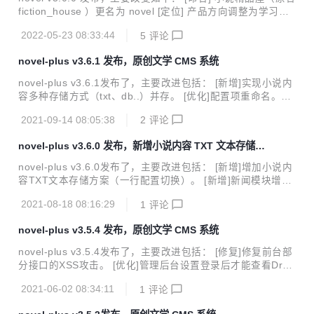
ing Boot 3 + Vue 3 开发的前后端分离学习型小说项目，配备
fiction_house ）更名为 novel [定位] 产品方向调整为学习型
详细的项目教程手把手教...
JAVA 项目 [架构] 遵循阿里巴巴最新开发规范（嵩山版），数
2022-05-23 08:33:44
5
评论
据库重新设计，项目结构调整 [技术] 使用当前最新技术栈 Spr
ing Boot 3 + Vue 3 开发，项目驱动式学习，并定期升级 [功
novel-plus v3.6.1 发布，原创文学 CMS 系统
能] 上线 novel 后端项目和 novel-front-web 前端项目 [文档]
上线项目实战教程 - 手把手教你从零开始开发上线一个生产级
novel-plus v3.6.1发布了，主要改进包括： [新增]实现小说内
别的小说系统 演示站点 点击前往 软件简介 novel 是一套基于
容多种存储方式（txt、db..）并存。 [优化]配置项重命名。
时下最新 Java 技术栈...
[优化]其他细节优化。 演示站点 点击前往 项目介绍 小说精品
2021-09-14 08:05:38
2
评论
屋是一个多平台（web、安卓app、微信小程序）、功能完善
的屏幕自适应小说漫画连载系统，包含精品小说专区、轻小说
novel-plus v3.6.0 发布，新增小说内容 TXT 文本存储方
专区和漫画专区。包括小说/漫画分类、小说/漫画搜索、小说/
案
漫画排行、完本小说/漫画、小说/漫画评分、小说/漫画在线阅
novel-plus v3.6.0发布了，主要改进包括： [新增]增加小说内
读、小说/漫画书架、小说/漫画阅读记录、小说TXT下载、小
容TXT文本存储方案（一行配置切换）。 [新增]新闻模块增加
说弹幕、小说/漫画自动爬取、小说内容自动分享到微博、邮件
新闻阅读数和发布时间。 [优化]首页优化。 [修复]Bug修复。
自动推广、链接自动推送到百度搜索引擎等功能。包含电脑
2021-08-18 08:16:29
1
评论
演示站点 点击前往 项目介绍 小说精品屋是一个多平台（we
端...
b、安卓app、微信小程序）、功能完善的屏幕自适应小说漫
novel-plus v3.5.4 发布，原创文学 CMS 系统
画连载系统，包含精品小说专区、轻小说专区和漫画专区。包
括小说/漫画分类、小说/漫画搜索、小说/漫画排行、完本小说/
novel-plus v3.5.4发布了，主要改进包括： [修复]修复前台部
漫画、小说/漫画评分、小说/漫画在线阅读、小说/漫画书架、
分接口的XSS攻击。 [优化]管理后台设置登录后才能查看Drui
小说/漫画阅读记录、小说TXT下载、小说弹幕、小说/漫画自
d监控。 [修复]修复管理后台重启后会出现`Public Key Retrie
动爬取、小说内容自动分享到微博、邮件自动推广、链接自
2021-06-02 08:34:11
1
评论
val is not allowed`的错误。 演示站点 点击前往 项目介绍 小
动...
说精品屋是一个多平台（web、安卓app、微信小程序）、功