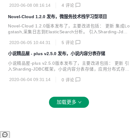
成Sentinel，实现小说服务调用过程中的熔断降级。 背景 小
动推送到百度搜索引擎等功能。 软件架构 前台web网站架
2020-06-08 08:16:14
4
评论
说网站业务难度适中，没有商城系统那种复杂的业务。但是作
构：Springb...
为互联网项目，一样需要面对大规模用户和海量数据的处理，
Novel-Cloud 1.2.0 发布，微服务技术栈学习型项目
所以高并发、高可用、高性能、高容错、可扩展性、可维护性
也是小说网站设计需要考虑的问题，商城系统中所用到的技术
Novel-Cloud 1.2.0版本发布了，主要改进包括： 更新 集成Lo
同样适用于小说网站。综上所述，使用微服务架构来构建一个
gstash,采集日志到ElasticSearch分析。 引入Sharding-Jdbc
小说门户平台是非常有必要的，利用微服务构建的小说门户平
框架，小说内容表拆分，解决单机存储容量瓶颈问题，实现分
台来学习现下流行技术相较于业务比较复杂的商场系统来说也
2020-06-05 10:44:31
5
评论
布式存储、无限扩容方案。 背景 小说网站业务难度适中，没
是比较容易的，非常...
有商城系统那种复杂的业务。但是作为互联网项目，一样需要
小说精品屋 - plus v2.5.0 发布，小说内容分表存储
面对大规模用户和海量数据的处理，所以高并发、高可用、高
性能、高容错、可扩展性、可维护性也是小说网站设计需要考
小说精品屋-plus v2.5.0版本发布了，主要改进包括： 更新 引
虑的问题，商城系统中所用到的技术同样适用于小说网站。综
入Sharding-JDBC框架，小说内容分表存储，应用分布式存储
上所述，使用微服务架构来构建一个小说门户平台是非常有必
方案，解决单服务器存储容量瓶颈的问题（只适用于新用户，
要的，利用微服务构建的小说门户平台来学习现下流行技术相
2020-06-04 09:31:14
0
评论
老用户升级v2.5.0之后的版本需要关闭分表功能，否则会造成
较...
数据混乱）。 演示地址 点击前往（前台门户） 项目介绍 小说
精品屋是一个多平台（web、安卓app、微信小程序）、功能
完善的小说弹幕网站，包含精品小说专区、轻小说专区和漫画
加载更多
专区。包括小说/漫画分类、小说/漫画搜索、小说/漫画排行、
完本小说/漫画、小说/漫画评分、小说/漫画在线阅读、小说/漫
画书架、小说/漫画阅读记录、小说下载、小说弹幕、小说/漫
画自...