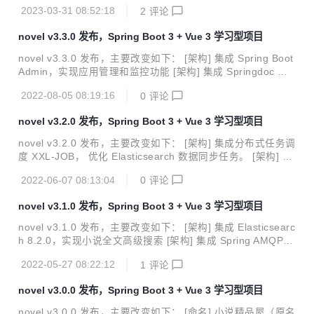
构] Spring Boot 版本升级至 3.x [架构] Spring Cloud 版本升
2023-03-31 08:52:18
2
评论
级至 Spring Cloud 2022.x，Spring Cloud Alibaba 2022.x
[安装] 简化微服务环境的安装，提供 Docker Compose 编排
novel v3.3.0 发布，Spring Boot 3 + Vue 3 学习型项目
文件和一键安装开发环境的教程 [依赖] 项目所有相关依赖均升
级至主流的新版本 [发布] 计划与 novel 项目的发布周期保持
novel v3.3.0 发布，主要改变如下： [架构] 集成 Spring Boot
一致 [文档] 文档更新至最新版本 项目简介 no...
Admin，实现应用管理和监控功能 [架构] 集成 Springdoc 自
动生成 Swagger 接口文档 [架构] 集成 Redisson + Spring A
2022-08-05 08:19:16
0
评论
OP 实现分布式锁 [优化] 使用 Java 和 Spring Boot 的新特性
重构部分功能 [优化] 遵循 Google Java Style Guide 和阿里
novel v3.2.0 发布，Spring Boot 3 + Vue 3 学习型项目
巴巴规范格式化代码 [优化] 优化数据库脚本管理 [文档] 更新
文档项目部署部分 演示站点 点击前往 项目介绍 novel 是一套
novel v3.2.0 发布，主要改变如下： [架构] 集成分布式任务调
基于时下最新 Java 技术栈 Spring Boot...
度 XXL-JOB， 优化 Elasticsearch 数据同步任务。 [架构] 集
成 Sentinel 实现接口防刷和限流。 [架构] 集成 ShardingSph
2022-06-07 08:13:04
0
评论
ere-JDBC，优化小说内容存储。 [功能] 新增作家专区作家注
册功能。 [功能] 新增作家专区小说发布功能。 [功能] 新增作
novel v3.1.0 发布，Spring Boot 3 + Vue 3 学习型项目
家专区章节发布功能。 [BUG] 同类推荐过滤无章节小说。 [B
UG] 修复小说详情页封面错误图显示。 [优化] 部分页面样式
novel v3.1.0 发布，主要改变如下： [架构] 集成 Elasticsearc
优化。 演示站点 点击前往 项目介绍 novel 是一套基于时下最
h 8.2.0，实现小说全文高级搜索 [架构] 集成 Spring AMQP，
新 Java 技术栈 Spring B...
使用 RabbitMQ 刷新小说副本数据 [后端] 增加作者注册、小
2022-05-27 08:22:12
1
评论
说/章节发布等部分作家相关接口 [前端] 设置 Elasticsearch
搜索关键词高亮显示 [前端] 更换小说封面错误图片 [前端] 解
novel v3.0.0 发布，Spring Boot 3 + Vue 3 学习型项目
决小说内容页跳转后的样式问题和键盘事件监听 演示站点 点
击前往 软件简介 novel 是一套基于时下最新 Java 技术栈 Spr
novel v3.0.0 发布，主要改变如下： [命名] 小说精品屋（原名