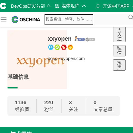
媒体矩阵
DevOps研发效能
开源中国APP
+
关
xxyopen
注
私
信
docs.xxyopen.com
拉
黑
基础信息
1136
220
3
0
经验值
粉丝
关注
文章总量