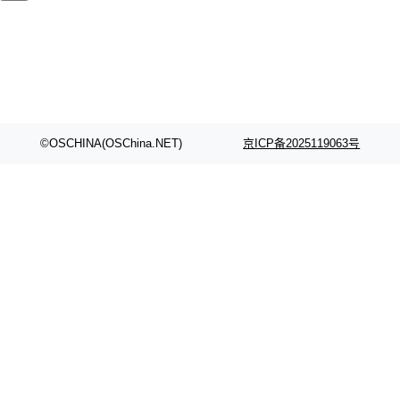
©OSCHINA(OSChina.NET)
京ICP备2025119063号