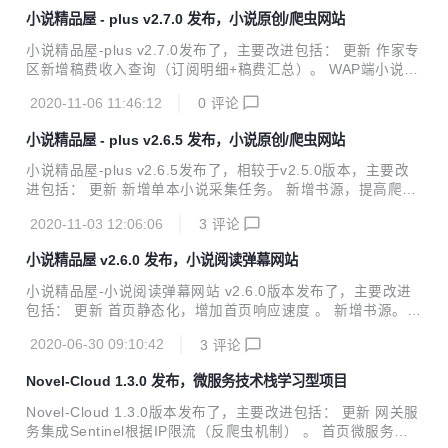
点击前往 网站6，点击前往 项目介绍 小说精品屋是一个多平
小说精品屋 - plus v2.7.0 发布，小说原创/爬虫网站
台（web、安卓app、微信小程序）、功能完善的小说弹幕网
站，包含精品小说专区、轻小说专区和漫画专区。包括小说/漫
小说精品屋-plus v2.7.0发布了，主要改进包括： 更新 作家专
画分类、小说/漫画搜索、小说/漫画排行、完本小说/漫画、小
区新增稿费收入查询（订阅明细+稿费汇总）。 WAP端小说购
说/漫画评分、小说/漫画在线阅读、小说/漫画书架、小说/漫画
买页面更新。 其他已知bug修复。 示例网站 网站1，点击前往
阅读记录、小说下载、小说弹幕、小说/漫画自动爬取、小说内
2020-11-06 11:46:12
0
评论
网站2，点击前往 网站3，点击前往 网站4，点击前往 网站5，
容自动分...
点击前往 网站6，点击前往 项目介绍 小说精品屋是一个多平
小说精品屋 - plus v2.6.5 发布，小说原创/爬虫网站
台（web、安卓app、微信小程序）、功能完善的小说弹幕网
站，包含精品小说专区、轻小说专区和漫画专区。包括小说/漫
小说精品屋-plus v2.6.5发布了，相较于v2.5.0版本，主要改
画分类、小说/漫画搜索、小说/漫画排行、完本小说/漫画、小
进包括： 更新 新增单本小说采集任务。 新增书源，提高爬虫
说/漫画评分、小说/漫画在线阅读、小说/漫画书架、小说/漫画
兼容性。 作家专区，小说封面图片本地上传。 优化mac端浏
阅读记录、小说下载、小说弹幕、小说/漫画自动爬取、小说
2020-11-03 12:06:06
3
评论
览器的识别问题。 解决源站章节问题所导致的采集中断问题。
内...
其他已知bug修复。 示例网站 网站1，点击前往 网站2，点击
小说精品屋 v2.6.0 发布，小说阅读弹幕网站
前往 网站3，点击前往 网站4，点击前往 网站5，点击前往 网
站6，点击前往 项目介绍 小说精品屋是一个多平台（web、安
小说精品屋-小说阅读弹幕网站 v2.6.0版本发布了，主要改进
卓app、微信小程序）、功能完善的小说弹幕网站，包含精品
包括： 更新 首页静态化，增加首页响应速度 。 新增书源。 B
小说专区、轻小说专区和漫画专区。包括小说/漫画分类、小
ug修复 已知Bug修复。 项目介绍 小说精品屋是一个多平台
说/漫画搜索、小说/漫画排行、完本小说/漫画、小说/漫画评
2020-06-30 09:10:42
3
评论
（web、安卓app、微信小程序）、功能完善的响应式小说弹
分...
幕网站，包含精品小说专区、轻小说专区和漫画专区。包括小
Novel-Cloud 1.3.0 发布，微服务技术栈学习型项目
说/漫画分类、小说/漫画搜索、小说/漫画排行、完本小说/漫
画、小说/漫画评分、小说/漫画在线阅读、小说/漫画书架、小
Novel-Cloud 1.3.0版本发布了，主要改进包括： 更新 网关服
说/漫画阅读记录、小说下载、小说弹幕、小说/漫画自动采集/
务集成Sentinel根据IP限流（反爬虫机制） 。 首页微服务集
更新/纠错、小说内容自动分享到微博、邮件自动推广、链接自