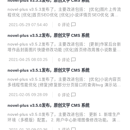
novel-plus v3.5.3发布，原创文学 CMS 系统
能完善的屏幕自适应小说漫画连载系统，包含精品小说专区、
轻小说专区和漫画专区。包括小说/漫画分类、小说/漫画搜
novel-plus v3.5.3发布了，主要改进包括： [优化]图片上传流
索、小说/漫画排行、完本小说/漫画、小说/漫画评分、小说/漫
程优化 [优化]首页SEO优化 [优化]小说详情页SEO优化 演示
画在线阅读、小说/漫画书架、小说/漫画阅读记录、小说TXT
站点 点击前往 项目介绍 小说精品屋是一个多平台（web、安
下载、小说弹幕、小...
2021-05-29 07:54:40
0
评论
卓app、微信小程序）、功能完善的屏幕自适应小说漫画连载
系统，包含精品小说专区、轻小说专区和漫画专区。包括小说/
novel-plus v3.5.2发布，原创文学 CMS 系统
漫画分类、小说/漫画搜索、小说/漫画排行、完本小说/漫画、
小说/漫画评分、小说/漫画在线阅读、小说/漫画书架、小说/漫
novel-plus v3.5.2发布了，主要改进包括： [更新]作家后台新
画阅读记录、小说TXT下载、小说弹幕、小说/漫画自动爬取、
增作品封面图片快捷修改功能 [优化]首页修改周推小说数量
小说内容自动分享到微博、邮件自动推广、链接自动推送到百
[优化]修改404页面自动跳转时间 [优化]修改作家专区跳转方式
度搜索引擎等功能。包含电脑端、移动端、微信小程序等多个
2021-04-25 08:03:25
0
评论
[优化]使用图片懒加载提高网站加载速度 [优化]图片压缩提高
平...
加载速度 演示站点 点击前往 项目介绍 小说精品屋是一个多平
novel-plus v3.5.1发布，原创文学 CMS 系统
台（web、安卓app、微信小程序）、功能完善的屏幕自适应
小说漫画连载系统，包含精品小说专区、轻小说专区和漫画专
novel-plus v3.5.1发布了，主要改进包括： [优化]小说内容页
区。包括小说/漫画分类、小说/漫画搜索、小说/漫画排行、完
多线程性能优化 [修复]修复部分分页接口的查询bug 演示站点
本小说/漫画、小说/漫画评分、小说/漫画在线阅读、小说/漫画
点击前往 项目介绍 小说精品屋是一个多平台（web、安卓ap
书架、小说/漫画阅读记录、小说TXT下载、小说弹幕...
2021-02-05 09:28:09
0
评论
p、微信小程序）、功能完善的屏幕自适应小说漫画连载系
统，包含精品小说专区、轻小说专区和漫画专区。包括小说/漫
novel-plus v3.5.0发布，原创文学 CMS 系统
画分类、小说/漫画搜索、小说/漫画排行、完本小说/漫画、小
说/漫画评分、小说/漫画在线阅读、小说/漫画书架、小说/漫画
novel-plus v3.5.0发布了，主要改进包括： 更新 1. 新增生产
阅读记录、小说TXT下载、小说弹幕、小说/漫画自动爬取、小
环境（多模版）配置。 2. 用户中心新增图像修改功能。 演示
说内容自动分享到微博、邮件自动推广、链接自动推送到百度
站点 点击前往 项目介绍 小说精品屋是一个多平台（web、安
搜索引擎等功能。包含电脑端、移动端、微信小程序等多个平
2021-01-20 09:02:36
1
评论