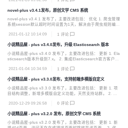
卓app、微信小程序）、功能完善的屏幕自适应小说漫画连载
台。 小...
系统，包含精品小说专区、轻小说专区和漫画专区。包括小说/
novel-plus v3.4.1发布，原创文学 CMS 系统
漫画分类、小说/漫画搜索、小说/漫画排行、完本小说/漫画、
小说/漫画评分、小说/漫画在线阅读、小说/漫画书架、小说/漫
novel-plus v3.4.1 发布了，主要改进包括： 优化 1. 爬虫管理
画阅读记录、小说TXT下载、小说弹幕、小说/漫画自动爬取、
系统session默认超时时间设置为1天，解决由于爬虫规则编写
小说内容自动分享到微博、邮件自动推广、链接自动推送到百
时间过长导致的提交失败问题。 2. 优化orange主题手机端首
度搜索引擎等功能。包含电脑端、移动端、微信小程序等多个
2021-01-12 10:14:09
1
评论
尾章节跳转逻辑。 演示站点 点击前往 项目介绍 小说精品屋是
平台。...
一个多平台（web、安卓app、微信小程序）、功能完善的屏
小说精品屋 - plus v3.4.0发布，升级 Elasticsearch 版本
幕自适应小说漫画连载系统，包含精品小说专区、轻小说专区
和漫画专区。包括小说/漫画分类、小说/漫画搜索、小说/漫画
小说精品屋-plus v3.4.0 发布了，主要改进包括： 更新 1. Ela
排行、完本小说/漫画、小说/漫画评分、小说/漫画在线阅读、
sticsearch版本升级到7.x。 2. 集成Elasticsearch官方客户端
小说/漫画书架、小说/漫画阅读记录、小说TXT下载、小说弹
RestHighLevelClient。 演示站点 点击前往 项目介绍 小说精
幕、小说/漫画自动爬取、小说内容自动分享到微博、...
2021-01-04 10:34:59
1
评论
品屋是一个多平台（web、安卓app、微信小程序）、功能完
善的屏幕自适应小说漫画连载系统，包含精品小说专区、轻小
小说精品屋 - plus v3.3.0发布，支持前端多模版自定义
说专区和漫画专区。包括小说/漫画分类、小说/漫画搜索、小
说/漫画排行、完本小说/漫画、小说/漫画评分、小说/漫画在线
小说精品屋-plus v3.3.0 发布了，主要改进包括： 更新 1. 项
阅读、小说/漫画书架、小说/漫画阅读记录、小说TXT下载、
目结构调整，新增多模版自定义功能，天然支持站群。 2. 内
小说弹幕、小说/漫画自动爬取、小说内容自动分享到微博、邮
置橙色、深色、蓝色三套主题模版，一行配置切换。 3. 新增
件自动推广、链接...
2020-12-29 09:26:58
0
评论
外部文件用于修改网站配置信息。 演示站点 点击前往 项目介
绍 小说精品屋是一个多平台（web、安卓app、微信小程
小说精品屋 - plus v3.2.0 发布，原创文学 CMS 系统
序）、功能完善的屏幕自适应小说漫画连载系统，包含精品小
说专区、轻小说专区和漫画专区。包括小说/漫画分类、小说/
小说精品屋-plus v3.2.0 发布了，主要改进包括： 更新 1. 新
漫画搜索、小说/漫画排行、完本小说/漫画、小说/漫画评分、
增404页面，访问不存在或错误页面时跳转至该页面。 2. 优化