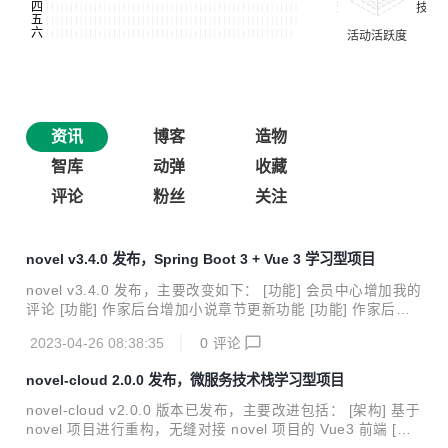
资讯
博客
造物
智库
动弹
收藏
评论
粉丝
关注
novel v3.4.0 发布，Spring Boot 3 + Vue 3 学习型项目
novel v3.4.0 发布，主要改变如下： [功能] 会员中心增加我的
评论 [功能] 作家后台增加小说章节更新功能 [功能] 作家后台
增加小说章节删除功能 [优化] 增加 Elasticsearch 的 SSL 认
2023-04-26 08:38:35
0
评论
证模式配置 [优化] 只在 dev 环境生成 Swagger 文档 [优化]
小说列表样式优化 [依赖] Spring Boot 升级到 3.0.0 [依赖] 使
novel-cloud 2.0.0 发布，微服务技术栈学习型项目
用 redisson starter 替换 redisson 依赖 [依赖] 升级其它 SNA
PSHOT 版本依赖并清理快照仓库 [Bug] 修复部分环境 maven
novel-cloud v2.0.0 版本已发布，主要改进包括： [架构] 基于
编译时提示 -source X 中不支持 XX [B...
novel 项目进行重构，无缝对接 novel 项目的 Vue3 前端 [架