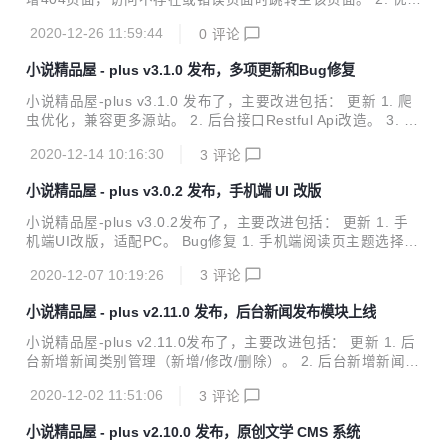
小说/漫画在线阅读、小说/漫画书架、小说/漫画阅读记录、小
章节字数算法。 3. 爬虫代码优化。 4. 后台数据校验优化。 B
说TXT下载、小说弹幕、小说/漫画自动爬取、小说内容自动分
2020-12-26 11:59:44
0
评论
ug修复 1. 修复jwt校验失败后的bug。 演示站点 点击前往 项
享到微博、邮...
目介绍 小说精品屋是一个多平台（web、安卓app、微信小程
小说精品屋 - plus v3.1.0 发布，多项更新和Bug修复
序）、功能完善的屏幕自适应小说漫画连载系统，包含精品小
说专区、轻小说专区和漫画专区。包括小说/漫画分类、小说/
小说精品屋-plus v3.1.0 发布了，主要改进包括： 更新 1. 爬
漫画搜索、小说/漫画排行、完本小说/漫画、小说/漫画评分、
虫优化，兼容更多源站。 2. 后台接口Restful Api改造。 3. 小
小说/漫画在线阅读、小说/漫画书架、小说/漫画阅读记录、小
说章节列表接口排序字段新增默认值。 4. novel-admin加入父
说TXT下载、小说弹幕、小说/漫画自动爬取...
2020-12-14 10:16:30
3
评论
工程管理。 5. Gitee仓库地址更新。 6. 新增接口文档示例。
Bug修复 1. 修复手机端导航栏书架的点击问题。 2. 修复后台
小说精品屋 - plus v3.0.2 发布，手机端 UI 改版
管理首页因为数据库大小写敏感导致的报错。 演示站点 点击
前往 项目介绍 小说精品屋是一个多平台（web、安卓app、微
小说精品屋-plus v3.0.2发布了，主要改进包括： 更新 1. 手
信小程序）、功能完善的屏幕自适应小说漫画连载系统，包含
机端UI改版，适配PC。 Bug修复 1. 手机端阅读页主题选择Bu
精品小说专区、轻小说专区和漫画专区。包括小说/漫画分类、
g修复。 演示站点 点击前往 项目介绍 小说精品屋是一个多平
小说/漫画搜索、...
2020-12-07 10:19:26
3
评论
台（web、安卓app、微信小程序）、功能完善的屏幕自适应
小说漫画连载系统，包含精品小说专区、轻小说专区和漫画专
小说精品屋 - plus v2.11.0 发布，后台新闻发布模块上线
区。包括小说/漫画分类、小说/漫画搜索、小说/漫画排行、完
本小说/漫画、小说/漫画评分、小说/漫画在线阅读、小说/漫画
小说精品屋-plus v2.11.0发布了，主要改进包括： 更新 1. 后
书架、小说/漫画阅读记录、小说TXT下载、小说弹幕、小说/
台新增新闻类别管理（新增/修改/删除）。 2. 后台新增新闻管
漫画自动爬取、小说内容自动分享到微博、邮件自动推广、链
理（发布/修改/删除）。 示例网站 网站1，点击前往 网站2，
接自动推送到百度搜索引擎等功能。包含电脑端、移动端、微
2020-12-02 11:51:06
3
评论
点击前往 网站3，点击前往 网站4，点击前往 网站5，点击前
信小...
往 网站6，点击前往 项目介绍 小说精品屋是一个多平台（we
小说精品屋 - plus v2.10.0 发布，原创文学 CMS 系统
b、安卓app、微信小程序）、功能完善的屏幕自适应小说漫