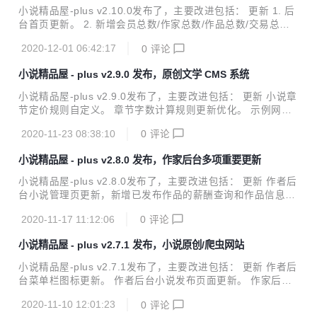
画连载系统，包含精品小说专区、轻小说专区和漫画专区。包
小说精品屋-plus v2.10.0发布了，主要改进包括： 更新 1. 后
括小说/漫画分类、小说/漫画搜索、小说/漫画排行、完本小说/
台首页更新。 2. 新增会员总数/作家总数/作品总数/交易总数
漫画、小说/漫画评分、小说/漫画在线阅读、小说/漫画书架、
统计。 3. 新增7日内会员新增/作家新增/作品新增/交易新增实
小说/漫画阅读记录、小说TXT下载、小说弹幕、小说/漫...
2020-12-01 06:42:17
0
评论
时统计报表。 Bug修复 1. 后台管理系统密码长度更改为5位数
以上，修复admin账号登录后无法修改密码的bug。 示例网站
小说精品屋 - plus v2.9.0 发布，原创文学 CMS 系统
网站1，点击前往 网站2，点击前往 网站3，点击前往 网站4，
点击前往 网站5，点击前往 网站6，点击前往 项目介绍 小说
小说精品屋-plus v2.9.0发布了，主要改进包括： 更新 小说章
精品屋是一个多平台（web、安卓app、微信小程序）、功能
节定价规则自定义。 章节字数计算规则更新优化。 示例网站
完善的屏幕自适应小说漫画连载系统，包含精品小说专区、轻
网站1，点击前往 网站2，点击前往 网站3，点击前往 网站4，
小说专区和漫画专区。包括小说/漫画分类...
2020-11-23 08:38:10
0
评论
点击前往 网站5，点击前往 网站6，点击前往 项目介绍 小说
精品屋是一个多平台（web、安卓app、微信小程序）、功能
小说精品屋 - plus v2.8.0 发布，作家后台多项重要更新
完善的小说弹幕网站，包含精品小说专区、轻小说专区和漫画
专区。包括小说/漫画分类、小说/漫画搜索、小说/漫画排行、
小说精品屋-plus v2.8.0发布了，主要改进包括： 更新 作者后
完本小说/漫画、小说/漫画评分、小说/漫画在线阅读、小说/漫
台小说管理页更新，新增已发布作品的薪酬查询和作品信息查
画书架、小说/漫画阅读记录、小说下载、小说弹幕、小说/漫
询。 作者后台章节管理页更新，新增章节内容修改和章节删除
画自动爬取、小说内容自动分享到微博、邮件自动推广、链接
2020-11-17 11:12:06
0
评论
功能。 Bug修复 修复PC端小说阅读的时候按键盘→会报错的
自动推送到...
bug。 示例网站 网站1，点击前往 网站2，点击前往 网站3，
小说精品屋 - plus v2.7.1 发布，小说原创/爬虫网站
点击前往 网站4，点击前往 网站5，点击前往 网站6，点击前
往 项目介绍 小说精品屋是一个多平台（web、安卓app、微信
小说精品屋-plus v2.7.1发布了，主要改进包括： 更新 作者后
小程序）、功能完善的小说弹幕网站，包含精品小说专区、轻
台菜单栏图标更新。 作者后台小说发布页面更新。 作家后台
小说专区和漫画专区。包括小说/漫画分类、小说/漫画搜索、
小说列表新增昨日订阅量统计。 示例网站 网站1，点击前往
小说/漫画排行、完本小说/漫画、小说/漫画评分、小说/漫画在
2020-11-10 12:01:23
0
评论
网站2，点击前往 网站3，点击前往 网站4，点击前往 网站5，
线阅...