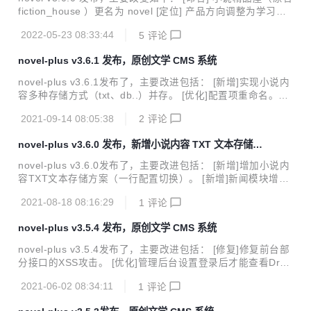
ing Boot 3 + Vue 3 开发的前后端分离学习型小说项目，配备
fiction_house ）更名为 novel [定位] 产品方向调整为学习型
详细的项目教程手把手教...
JAVA 项目 [架构] 遵循阿里巴巴最新开发规范（嵩山版），数
2022-05-23 08:33:44
5
评论
据库重新设计，项目结构调整 [技术] 使用当前最新技术栈 Spr
ing Boot 3 + Vue 3 开发，项目驱动式学习，并定期升级 [功
novel-plus v3.6.1 发布，原创文学 CMS 系统
能] 上线 novel 后端项目和 novel-front-web 前端项目 [文档]
上线项目实战教程 - 手把手教你从零开始开发上线一个生产级
novel-plus v3.6.1发布了，主要改进包括： [新增]实现小说内
别的小说系统 演示站点 点击前往 软件简介 novel 是一套基于
容多种存储方式（txt、db..）并存。 [优化]配置项重命名。
时下最新 Java 技术栈...
[优化]其他细节优化。 演示站点 点击前往 项目介绍 小说精品
2021-09-14 08:05:38
2
评论
屋是一个多平台（web、安卓app、微信小程序）、功能完善
的屏幕自适应小说漫画连载系统，包含精品小说专区、轻小说
novel-plus v3.6.0 发布，新增小说内容 TXT 文本存储方
专区和漫画专区。包括小说/漫画分类、小说/漫画搜索、小说/
案
漫画排行、完本小说/漫画、小说/漫画评分、小说/漫画在线阅
novel-plus v3.6.0发布了，主要改进包括： [新增]增加小说内
读、小说/漫画书架、小说/漫画阅读记录、小说TXT下载、小
容TXT文本存储方案（一行配置切换）。 [新增]新闻模块增加
说弹幕、小说/漫画自动爬取、小说内容自动分享到微博、邮件
新闻阅读数和发布时间。 [优化]首页优化。 [修复]Bug修复。
自动推广、链接自动推送到百度搜索引擎等功能。包含电脑
2021-08-18 08:16:29
1
评论
演示站点 点击前往 项目介绍 小说精品屋是一个多平台（we
端...
b、安卓app、微信小程序）、功能完善的屏幕自适应小说漫
novel-plus v3.5.4 发布，原创文学 CMS 系统
画连载系统，包含精品小说专区、轻小说专区和漫画专区。包
括小说/漫画分类、小说/漫画搜索、小说/漫画排行、完本小说/
novel-plus v3.5.4发布了，主要改进包括： [修复]修复前台部
漫画、小说/漫画评分、小说/漫画在线阅读、小说/漫画书架、
分接口的XSS攻击。 [优化]管理后台设置登录后才能查看Drui
小说/漫画阅读记录、小说TXT下载、小说弹幕、小说/漫画自
d监控。 [修复]修复管理后台重启后会出现`Public Key Retrie
动爬取、小说内容自动分享到微博、邮件自动推广、链接自
2021-06-02 08:34:11
1
评论
val is not allowed`的错误。 演示站点 点击前往 项目介绍 小
动...
说精品屋是一个多平台（web、安卓app、微信小程序）、功