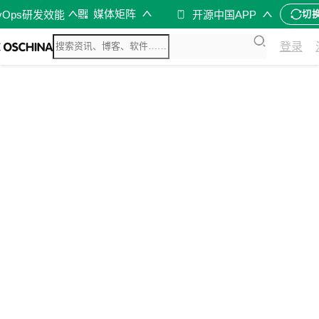
媒体矩阵
vOps研发效能
开源中国APP
切
登录