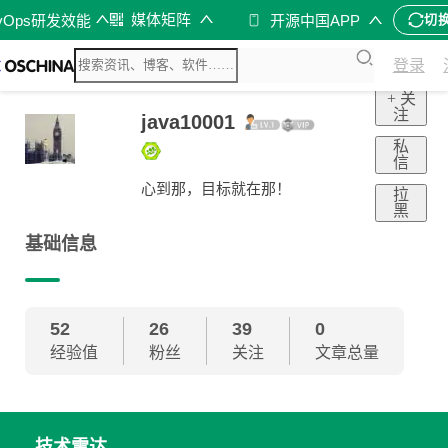
媒体矩阵
vOps研发效能
开源中国APP
切
登录
+ 关
注
java10001
私
信
心到那，目标就在那！
拉
黑
基础信息
52
26
39
0
经验值
粉丝
关注
文章总量
技术雷达