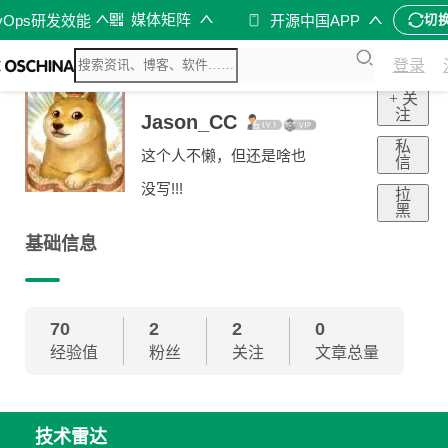
媒体矩阵
vOps研发效能
开源中国APP
切
登录
+ 关
注
Jason_CC
私
这个人不懒，但还是啥也
信
没写!!!
拉
黑
基础信息
70
2
2
0
经验值
粉丝
关注
文章总量
技术雷达