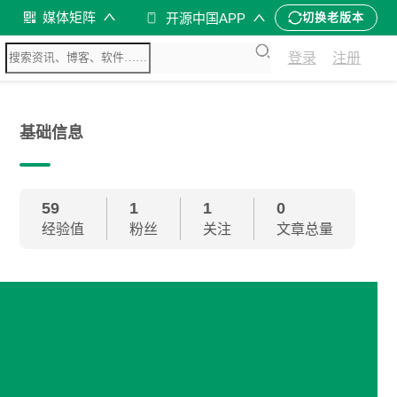
媒体矩阵
开源中国APP
切换老版本
登录
注册
基础信息
59
1
1
0
经验值
粉丝
关注
文章总量