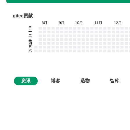
gitee贡献
资讯
博客
造物
智库