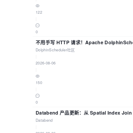
122
|
0
不用手写 HTTP 请求！Apache DolphinSch
DolphinScheduler社区
|
2026-08-06
|
150
|
0
Databend 产品更新：从 Spatial Index Joi
Databend
|