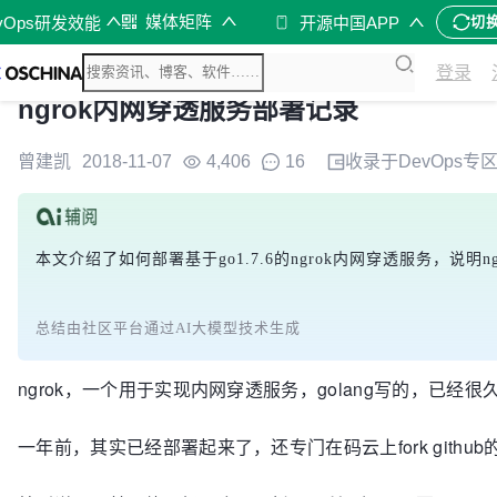
媒体矩阵
vOps研发效能
开源中国APP
切
登录
ngrok内网穿透服务部署记录
曾建凯
2018-11-07
4,406
16
收录于
DevOps
专
本文介绍了如何部署基于go1.7.6的ngrok内网穿透服务，说
总结由社区平台通过AI大模型技术生成
ngrok，一个用于实现内网穿透服务，golang写的，已
一年前，其实已经部署起来了，还专门在码云上fork gith