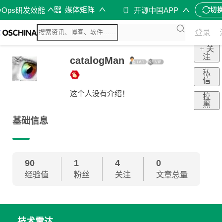
媒体矩阵
vOps研发效能
开源中国APP
切
登录
+ 关
注
catalogMan
私
信
这个人没有介绍！
拉
黑
基础信息
90
1
4
0
经验值
粉丝
关注
文章总量
技术雷达