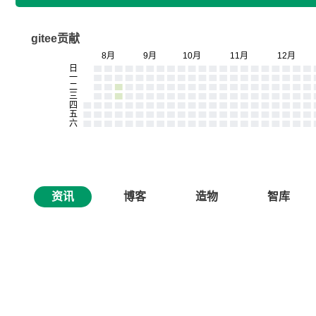
gitee贡献
资讯
博客
造物
智库