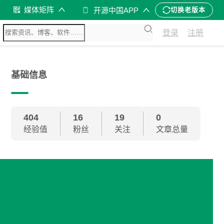
媒体矩阵
开源中国APP
切换老版本
登录
注册
基础信息
404
16
19
0
经验值
粉丝
关注
文章总量