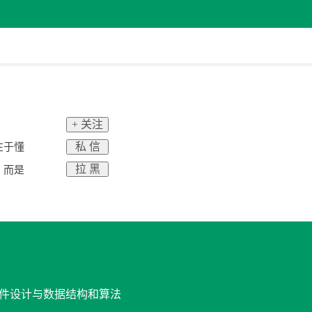
+ 关注
私 信
在于懂
拉 黑
，而是
 软件设计与数据结构和算法