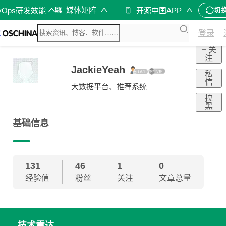
媒体矩阵
vOps研发效能
开源中国APP
切
登录
+ 关
注
JackieYeah
私
信
大数据平台、推荐系统
拉
黑
基础信息
131
46
1
0
经验值
粉丝
关注
文章总量
技术雷达