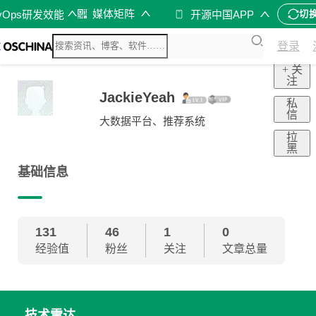
媒体矩阵
vOps研发效能
开源中国APP
切
登录
+ 关
注
JackieYeah
私
信
大数据平台、推荐系统
拉
黑
基础信息
131
46
1
0
经验值
粉丝
关注
文章总量
技术雷达