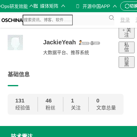
媒体矩阵
vOps研发效能
开源中国APP
切
登录
+ 关
注
JackieYeah
私
信
大数据平台、推荐系统
拉
黑
基础信息
131
46
1
0
经验值
粉丝
关注
文章总量
技术雷达