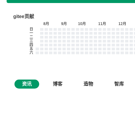
gitee贡献
资讯
博客
造物
智库