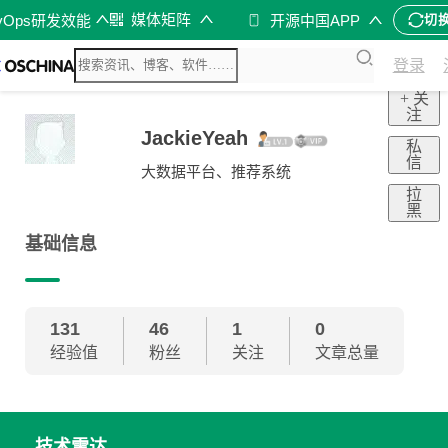
媒体矩阵
vOps研发效能
开源中国APP
切
登录
+ 关
注
JackieYeah
私
信
大数据平台、推荐系统
拉
黑
基础信息
131
46
1
0
经验值
粉丝
关注
文章总量
技术雷达