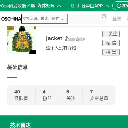
媒体矩阵
vOps研发效能
开源中国APP
切
登录
+ 关注
jacket
私 信
这个人没有介绍！
拉 黑
基础信息
40
4
6
7
经验值
粉丝
关注
文章总量
技术雷达