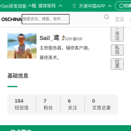
媒体矩阵
vOps研发效能
开源中国APP
切
登录
+
关
Sail_鸢
注
私
主修服务器，辅修客户端，
信
兼修美术。
拉
黑
基础信息
184
7
6
0
经验值
粉丝
关注
文章总量