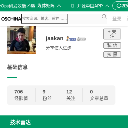
媒体矩阵
vOps研发效能
开源中国APP
切
登录
+ 关
注
jaakan
私 信
分享使人进步
拉 黑
基础信息
706
9
12
0
经验值
粉丝
关注
文章总量
技术雷达