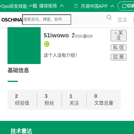
媒体矩阵
vOps研发效能
开源中国APP
切
登录
+ 关
51iwowo
注
私 信
这个人没有介绍！
拉 黑
基础信息
2
3
1
0
经验值
粉丝
关注
文章总量
技术雷达