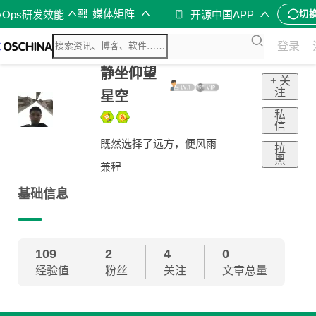
媒体矩阵
vOps研发效能
开源中国APP
切
登录
静坐仰望
+ 关
注
星空
私
信
既然选择了远方，便风雨
拉
黑
兼程
基础信息
109
2
4
0
经验值
粉丝
关注
文章总量