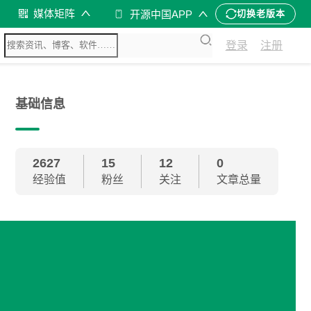
媒体矩阵
开源中国APP
切换老版本
登录
注册
基础信息
2627
15
12
0
经验值
粉丝
关注
文章总量