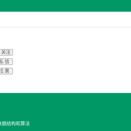
+ 关注
私 信
拉 黑
与数据结构和算法