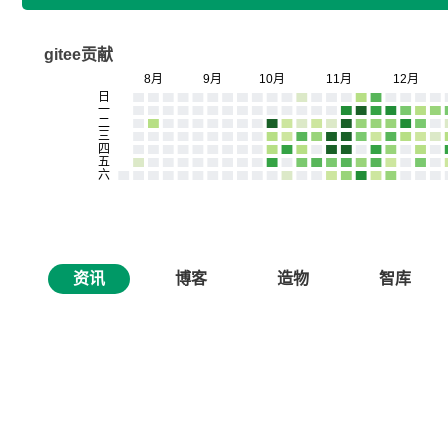
gitee贡献
资讯
博客
造物
智库