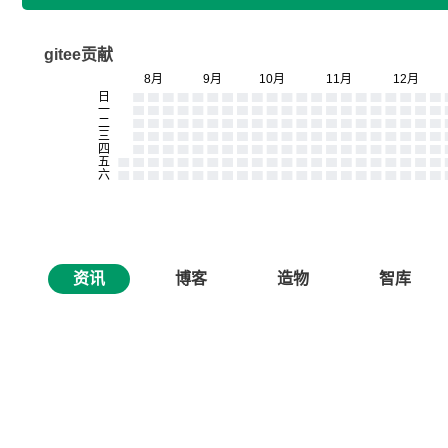
gitee贡献
资讯
博客
造物
智库