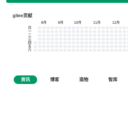
gitee贡献
资讯
博客
造物
智库