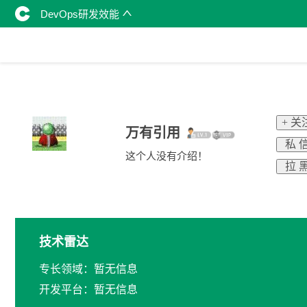
DevOps研发效能
+ 关
万有引用
私 
这个人没有介绍！
拉 
技术雷达
专长领域：暂无信息
开发平台：暂无信息