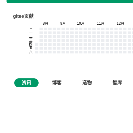
gitee贡献
资讯
博客
造物
智库