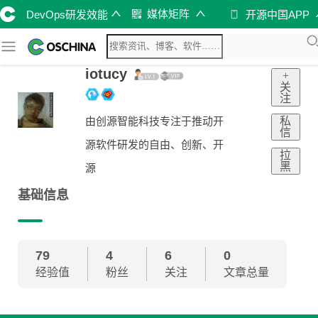
媒体矩阵
DevOps研发效能
开源中国APP
iotucy
+
关
注
私
由创源智能科技专注于推动开
信
源软件研发的自由、创新、开
拉
黑
源
基础信息
79
4
6
0
经验值
粉丝
关注
文章总量