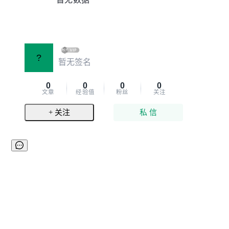
?
暂无签名
0
0
0
0
文章
经验值
粉丝
关注
+ 关注
私 信