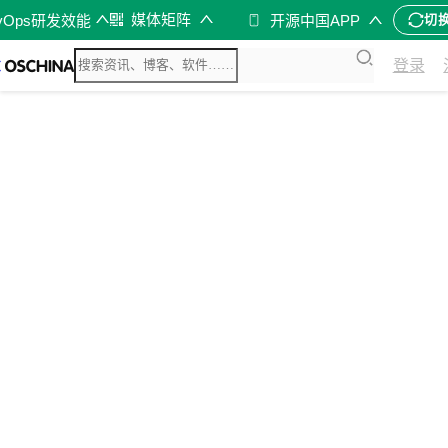
媒体矩阵
vOps研发效能
开源中国APP
切
登录