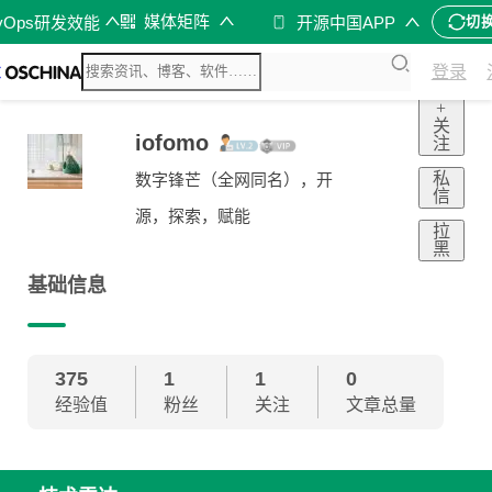
媒体矩阵
vOps研发效能
开源中国APP
切
登录
+
关
iofomo
注
私
数字锋芒（全网同名），开
信
源，探索，赋能
拉
黑
基础信息
375
1
1
0
经验值
粉丝
关注
文章总量