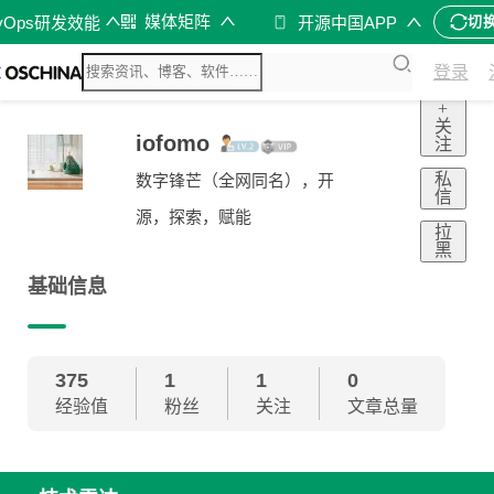
媒体矩阵
vOps研发效能
开源中国APP
切
登录
+
关
iofomo
注
私
数字锋芒（全网同名），开
信
源，探索，赋能
拉
黑
基础信息
375
1
1
0
经验值
粉丝
关注
文章总量