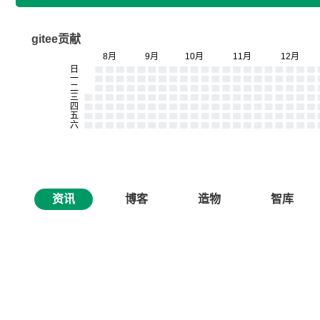
gitee贡献
资讯
博客
造物
智库