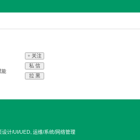
+ 关注
私 信
赋能
拉 黑
计/UI/UED, 运维/系统/网络管理