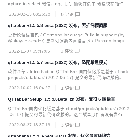
录),修复判断windows标识bug 1.0.4 支持Editplus路径，调整
apture to select 微信、qq、钉钉捕获并选中 修复快捷插件无
EditPlus的图标 1.0.3 ...
法打开配置选项窗口bug 修复日志文件写入问题（该文件已经
2023-02-15 08:25:28
0
评论
打开异常） 修复安装包检测旧版bug 修复重名标签后缀错乱
问题 修复标签设置图片的问题 修复微信或者qq打开文件未选
qttabbar v1.5.5.8-beta (2022) 发布，无插件精简版
中 网络文件夹关闭预览功能 默认加载最近关闭工具栏 预览文
本支持不同格式编码，支持主流 GB2312、UTF8Bom、UTF
更新德语语言包 / Germany language Build in support (by
8NoBom、UTF16LeBom、UTF16BeBom、UTF16NoLeBo
@akaydev-coder) 更新俄罗斯内置语言包 / Russian langua
m、UTF16NoBeBom等 SetHome插件修复设置环境变量P
ge Build in support (by @AHOHNMYC) 修复预览目录跳转
A...
2022-11-07 09:47:05
0
评论
到正确的标签位置 修复当只有一个标签的时候执行双击标签空
白处新建标签失效问题 支持设置工具栏文本颜色，修复设置激
qttabbar v1.5.5.7-beta (2022) 发布，适配暗黑模式
活和非激活标签颜色失效问题，需要配置关闭自动变色 修复颜
色因为暗色模式被重置问题 / 修复标签外观颜色重置导致暗黑
软件介绍 / Introduction QTTabBar 国内优化版是基于 sf.net/
模式混乱问题 子目录添加中键导航 / Sub dir support mouse
projects/qttabbar/ (2012-06-17) 提交的最新代码改版的。这
middle butto...
个版本原作者没有发布过，具体不知道什么原因。增添一些汉
2022-10-02 16:04:27
1
评论
化特性，主要是为了方便国内用户使用；另外日本作者维护的
Quizo 官网版本的捕获窗口一直用着不习惯，所以该版本保留
QTTabBar.Setup_1.5.5.6Beta_zh 发布，支持 6 国语言
了捕获窗口这个好用的功能。 QTTabBar 是一款可以让你在
Windows 资源管理器中使用 Tab 多标签功能的小工具。从此
QTTabBar国内优化版是基于 sf.net/projects/qttabbar/ (2012
以后工作时不再遍布文件夹窗口，还有给力的文件夹预览功
-06-17) 提交的最新代码改版的。这个版本原作者没有发布
能，大大提高了你工作的效率。就像 IE 7 和 Firefox、Ope...
过，具体不知道什么原因。增添一些汉化特性，主要是为了方
2022-08-27 18:37:19
3
评论
便国内用户使用；另外日本作者维护的Quizo官网版本的捕获
窗口一直用着不习惯，所以该版本保留了捕获窗口这个好用的
qttabbar v1.5.5.3-beta(2021) 发布，优化设置环境变量