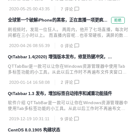
5.2(2020) 修复打开命令提示符异常;异常日志添加扩展信息提
不再遍布文件夹窗口，还有给力的文件夹预览功能，大大提高
示;添加语言配置文件 ...
2020-05-25 00:43:35
7
评论
了你工作的效率。就像IE 7和Firefox、Opera那样的。QTTab
Bar还提供了一些功能插件，如：文件操作工具、树型目录、
全球第一个破解iPhone的黑客，正在直播一项更疯狂
拒绝
显示状态栏等等。 https://indiff.github.io/qttabbar/ 版本更
的计划
新/Changes 1.5.2(2020) 修复打开命令提示符异常;异常日志
刷视频时，发现一位狂人。 两周内，他开了七场直播，每次时
添加扩展信息提示;添加语言配置文件 1.4(2020) 调整版本信
间都在三小时以上。 而直播内容呢...也非常硬核，满屏的数据
息，修复热键冲突问题；实现创建空文件；默认...
啊、编程啊，一开口就是老程序猿了。 这些直播录屏的共同
2020-04-26 08:55:39
0
评论
点，除了一大片一大片的数据外，不变的就是左下角这位老哥
了。 他名叫乔治·霍茨 （George Hotz），的确是个牛 X 哄哄
QtTabbar 1.4(2020) 增强版本发布，修复热键冲突，实
的黑客。 有多牛，机哥卖个关子。我们先来看看，他这次直播
现创建空文件
在搞啥大项目。 乔治非常坐得住，最长的一次直播，播了快 7
QTTabBar是一款可以让你在Windows资源管理器中使用Tab
小时。 编辑 所有直播加起来，播了 7 天，将近 32 小时，乔
多标签功能的小工具。从此以后工作时不再遍布文件夹窗口，
治都在干这事： 简单来说，乔治想用自己的老本行编程，去反
还有给力的文件夹预览功能，大大提高了你工作的效率。就像I
向编译新型冠状病毒。 目的只有一个，从「基本原理」的层面
2020-01-14 16:58:08
2
评论
E 7和Firefox、Opera那样的。QTTabBar还提供了一些功能
上，去理解这...
插件，如：文件操作工具、树型目录、显示状态栏等等。 http
QtTabbar 1.3 发布，增加标签自动排序和减重功能插件
s://indiff.github.io/qttabbar/ 版本更新 1.4(2020) 调整版本信
息，修复热键冲突问题；实现创建空文件 1.3 更新插件实现去
软件介绍 QTTabBar是一款可以让你在Windows资源管理器中
重，排序功能 下载地址 https://github.com/indiff/qttabbar/re
使用Tab多标签功能的小工具。从此以后工作时不再遍布文件
leases/tag/1.3...
夹窗口，还有给力的文件夹预览功能，大大提高了你工作的效
2019-12-19 10:31:11
9
评论
率。就像IE 7和Firefox、Opera那样的。QTTabBar还提供了
一些功能插件，如：文件操作工具、树型目录、显示状态栏等
CentOS 8.0.1905 构建状态
等。 版本更新 1.3 更新插件实现去重，排序功能 下载地址 htt