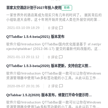
电脑遇到了问题，需要重新启动"？是那个。 微软知道，在某
首家太空酒店计划于2027年投入使用
拒绝
些情况下尝试打印可以蓝屏您的电脑，并已列出在Windows 1
0支持页面的错误。该公司目前似乎没有发布修复方案。该网
一家世界外的酒店离成为现实只有几年的时间了。 据其背后的
站目前写道："我们目前正在进行调查，并将在获得更多信息
小组轨道大会称，这十年将开始并完成人类在外层空间的第一
时提供更新。 目前还不清楚这个问题有多普遍，但Windows
家酒店的建设。 据英国《每日邮报》报道，这家拥有3年历史
最新说，它已经"看到许多错误报告出现在这里和那里。该漏
2021-03-10 09:18:29
0
评论
的公司计划于2025年开始在低地球轨道上建造旅行者站，并
洞似乎影响多个打印机品牌...
相信其星际度假区最早可能在2027年投入使用。 天体旅馆的
QTTabBar 1.5.4-beta(2021) 版本发布
渲染是宇宙奇幻的：单个吊舱连接到旋转轮上，连接不同区域
的管子形成 X，类似于车轮的辐条。 轨道总成公司透露，计划
软件介绍/Introduction QTTabBar国内优化版是基于 sf.net/pr
于2025年开始建造旅行者站——人类第一家太空酒店。据报
ojects/qttabbar/ (2012-06-17) 提交的最新代码改版的。这个
道，该天体度假村将于2027年投入使用。 客人不会只为环境
版本原作者没有发布过，具体不知道什么原因。增添一些汉化
的新颖性付费——除了可 400 人入住的房间外，酒店内还将
2021-01-13 20:11:12
0
评论
特性，主要是为了方便国内用户使用；另外日本作者维护的Q
提供许多设施，包括主题餐厅、健康水疗...
uizo官网版本的捕获窗口一直用着不习惯，所以该版本保留了
QTTabBar 1.5.3-beta(2020) 版本更新，支持自定义按钮
捕获窗口这个好用的功能。 QTTabBar是一款可以让你在Win
图片，新标签，视频文件预览
dows资源管理器中使用Tab多标签功能的小工具。从此以后工
软件介绍/Introduction QTTabBar是一款可以让你在Windows
作时不再遍布文件夹窗口，还有给力的文件夹预览功能，大大
资源管理器中使用Tab多标签功能的小工具。从此以后工作时
提高了你工作的效率。就像IE 7和Firefox、Opera那样的。Q
不再遍布文件夹窗口，还有给力的文件夹预览功能，大大提高
TTabBa...
2020-09-07 20:31:35
2
评论
了你工作的效率。就像IE 7和Firefox、Opera那样的。QTTab
Bar还提供了一些功能插件，如：文件操作工具、树型目录、
QtTabbar 1.5.2(2020) 版本发布，修复打开命令提示符异
显示状态栏等等。 主页 版本更新/Changes 1.5.3(2020) 增加
常
自定义按钮图片，支持按钮换肤功能；添加新功能，支持新开
软件介绍/Introduction QTTabBar是一款可以让你在Windows
标签页，默认取剪贴板的路径；增加支持视频预览图片功能 1.
资源管理器中使用Tab多标签功能的小工具。从此以后工作时