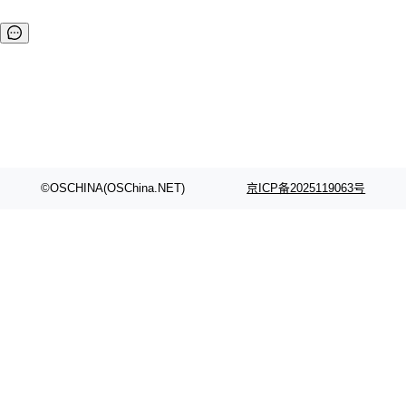
©OSCHINA(OSChina.NET)
京ICP备2025119063号