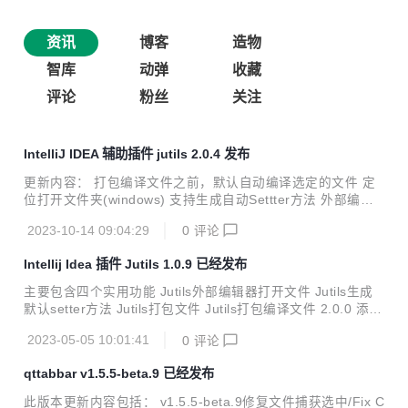
资讯
博客
造物
智库
动弹
收藏
评论
粉丝
关注
IntelliJ IDEA 辅助插件 jutils 2.0.4 发布
更新内容： 打包编译文件之前，默认自动编译选定的文件 定
位打开文件夹(windows) 支持生成自动Settter方法 外部编辑
器打开 打包编译输出字节码文件(可以制作升级包补丁) 添加
2023-10-14 09:04:29
0
评论
选中文件进行打包(包含目录，不包含目录) https://plugins.jet
brains.com/plugin/12758-jutils
Intellij Idea 插件 Jutils 1.0.9 已经发布
主要包含四个实用功能 Jutils外部编辑器打开文件 Jutils生成
默认setter方法 Jutils打包文件 Jutils打包编译文件 2.0.0 添加
功能支持生成自动Settter方法 1.0.9 移除生成构造方法和生成
2023-05-05 10:01:41
0
评论
注释，更新最新依赖不支持低版本 1.0.8 生成无参构造方法，
弹出框进行确认 打包编译支持替换掉忽略的路径 1.0.7 打包编
qttabbar v1.5.5-beta.9 已经发布
译输出字节码文件(可以制作补丁) 1.0.6 修复重名打包压缩包
的严重bug 1.0.5 添加选中文件进行打包(包含目录，不包含目
此版本更新内容包括： v1.5.5-beta.9修复文件捕获选中/Fix C