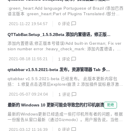
功能。 QTTabBar是一款可以让你在Windows资源管理器中使
工具，支持巴西语
用Tab多标签功能的小工具。从此以后工作时不再遍布文件夹
:green_heart:Add language Portuguese of Brazil /添加巴西
窗口，还有给力的文件夹预览功能，大大提高了你工作的效
语言版本 :green_heart:Part of Plugins Translated /部分插
率。就像IE 7和Firefox、Opera那样的。QTTabBar还提供了
件已翻译 :green_heart:v0.1 German Translation of the file
一些功能插件，如：文件操作...
2021-11-22 19:54:57
0
评论
Resources_String.resx /v0.1资源德语翻译 :green_heart:O
ptimize some Chinese Translation /优化部分中文翻译 :gree
QTTabBar.Setup_1.5.5.2Beta 添加内置德语，修正版本
n_heart:Setting java development tool variables /...
号错误
添加内置德语;修正版本号错误/Add built-in German; Fix ver
sion number error :heavy_check_mark: 添加内置德语，添
加下拉框选择 :heavy_check_mark: 添加德语资源文件 :heav
2021-08-18 11:55:21
1
评论
y_check_mark: 添加qttabbar图标ico :heavy_check_mark:
添加安装文件在控制面板显示信息 :heavy_check_mark: 修正
qttabbar v1.5.5.2021-beta 发布，资源管理器 Tab 多标
版本号错误 :heavy_check_mark: Add built-in German, add
签功能的小工具
drop-down selection :heavy_check_mar...
qttabbar v1.5.5.2021-beta 已经发布。 此版本更新内容包
括： 1.修复点击选项后explorer崩溃 2.添加插件鼠标悬浮激活
标签 3.控制面板强制关闭bug 软件介绍/Introduction QTTabB
2021-05-07 09:24:04
1
评论
ar国内优化版是基于 sf.net/projects/qttabbar/ (2012-06-17)
提交的最新代码改版的。这个版本原作者没有发布过，具体不
最新的 Windows 10 更新可能会导致您的打印机崩溃
拒绝
知道什么原因。增添一些汉化特性，主要是为了方便国内用户
使用；另外日本作者维护的Quizo官网版本的捕获窗口一直用
最新的Windows更新已经造成一些打印机所有者的问题，根据
着不习惯，所以该版本保留了捕获窗口这个好用的功能。 QTT
一份报告从窗口最新（通过Gizmodo）。用户报告说，当他们
abBar是一款可以让你在Windows资源...
尝试打开记事本、Office 或其他程序的打印对话时，他们得到
2021-03-12 11:16:39
0
评论
了蓝屏。（你知道，恼人的模棱两可的错误消息，就像"你的