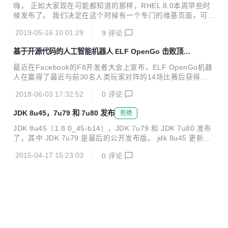
ps://github.com/indiff/qttabbar/releases/tag/1.3 使用方法
嗨， 正如大家现在可能都知道的那样，RHEL 8.0本周早些时
先安装QTTabBar 资源管理器中，组织—>布局—>菜单栏 右
候发布了。 我们决定在这个时候有一个专门的维基页面，可以
键菜单栏右方的空白地区—>勾选QTTabBar等工具...
用来跟踪我们当前的状态，而不是在这里发布多个博客帖子然
2019-05-16 10:01:29
9
评论
后指向更新的内容：https://wiki.centos.org/About/Building_
8 所以现在你可以在我们忙于完成这些任务的同时查看该页
基于开源代码的人工智能机器人 ELF OpenGo 击败顶级
面，并不时刷新。 让我们传播有关维基页面的新闻，并将人们
人类玩家
（在邮件列表，irc，论坛等上）指向该页面，以获取有关Cen
最近在Facebook的F8开发者大会上宣布，ELF OpenGo机器
tOS 8.0.1905构建状态的所有最新消息！ 原文链接
人在赢得了最近与前30名人类玩家对阵的14场比赛后获得了
专业地位。 为了解决复杂的游戏问题和AI研究工作的民主化，
2018-06-03 17:32:52
0
评论
Facebook的人工智能研究实验室（FAIR）团队创建了ELF：
一个用于游戏研究的广泛，轻量级和灵活的平台。ELF为研究
JDK 8u45，7u79 和 7u80 发布
拒绝
人员提供了在各种游戏环境中测试其算法的机会，包括棋盘游
戏，Atari游戏（通过Arcade学习环境）以及定制的实时策略
JDK 8u45（1.8.0_45-b14），JDK 7u79 和 JDK 7u80 发布
游戏。它运行在支持GPU的笔记本电脑上，也支持在更复杂的
了，其中 JDK 7u79 是最后的公开发布版。 jdk 8u45 更新内
游戏环境中训练AI，例如实时策略游戏，一天内仅使用6个CP
容 新特性： 新增 Lambda 表达式，它能够使功能作为方法参
U和一个GPU。 “我们向DeepMind的朋友们致敬，感谢他...
2015-04-17 15:23:03
0
评论
数或将代码作为数据； 显著增加和完善 Java 语言特性，增添
标准库，包括默认方法，新的 java.util.stream 包及 Date-Ti
me API； Compact Profiles 包含 Java SE 平台预定义子
集，无需将它部署在整个平台上。同时，它可运行在小型设备
上； 安全性方面有所更新：Java加密体系架构更新；限制do
Privileged；SSL/...