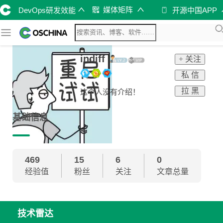
媒体矩阵
DevOps研发效能
开源中国APP
indiff
+ 关注
私 信
拉 黑
这个人没有介绍！
基础信息
469
15
6
0
经验值
粉丝
关注
文章总量
技术雷达