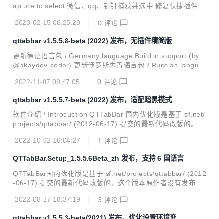
录),修复判断windows标识bug 1.0.4 支持Editplus路径，调整
apture to select 微信、qq、钉钉捕获并选中 修复快捷插件无
EditPlus的图标 1.0.3 ...
法打开配置选项窗口bug 修复日志文件写入问题（该文件已经
2023-02-15 08:25:28
0
评论
打开异常） 修复安装包检测旧版bug 修复重名标签后缀错乱
问题 修复标签设置图片的问题 修复微信或者qq打开文件未选
qttabbar v1.5.5.8-beta (2022) 发布，无插件精简版
中 网络文件夹关闭预览功能 默认加载最近关闭工具栏 预览文
本支持不同格式编码，支持主流 GB2312、UTF8Bom、UTF
更新德语语言包 / Germany language Build in support (by
8NoBom、UTF16LeBom、UTF16BeBom、UTF16NoLeBo
@akaydev-coder) 更新俄罗斯内置语言包 / Russian langua
m、UTF16NoBeBom等 SetHome插件修复设置环境变量P
ge Build in support (by @AHOHNMYC) 修复预览目录跳转
A...
2022-11-07 09:47:05
0
评论
到正确的标签位置 修复当只有一个标签的时候执行双击标签空
白处新建标签失效问题 支持设置工具栏文本颜色，修复设置激
qttabbar v1.5.5.7-beta (2022) 发布，适配暗黑模式
活和非激活标签颜色失效问题，需要配置关闭自动变色 修复颜
色因为暗色模式被重置问题 / 修复标签外观颜色重置导致暗黑
软件介绍 / Introduction QTTabBar 国内优化版是基于 sf.net/
模式混乱问题 子目录添加中键导航 / Sub dir support mouse
projects/qttabbar/ (2012-06-17) 提交的最新代码改版的。这
middle butto...
个版本原作者没有发布过，具体不知道什么原因。增添一些汉
2022-10-02 16:04:27
1
评论
化特性，主要是为了方便国内用户使用；另外日本作者维护的
Quizo 官网版本的捕获窗口一直用着不习惯，所以该版本保留
QTTabBar.Setup_1.5.5.6Beta_zh 发布，支持 6 国语言
了捕获窗口这个好用的功能。 QTTabBar 是一款可以让你在
Windows 资源管理器中使用 Tab 多标签功能的小工具。从此
QTTabBar国内优化版是基于 sf.net/projects/qttabbar/ (2012
以后工作时不再遍布文件夹窗口，还有给力的文件夹预览功
-06-17) 提交的最新代码改版的。这个版本原作者没有发布
能，大大提高了你工作的效率。就像 IE 7 和 Firefox、Ope...
过，具体不知道什么原因。增添一些汉化特性，主要是为了方
2022-08-27 18:37:19
3
评论
便国内用户使用；另外日本作者维护的Quizo官网版本的捕获
窗口一直用着不习惯，所以该版本保留了捕获窗口这个好用的
qttabbar v1.5.5.3-beta(2021) 发布，优化设置环境变量