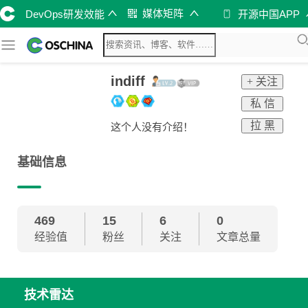
媒体矩阵
DevOps研发效能
开源中国APP
indiff
+ 关注
私 信
拉 黑
这个人没有介绍！
基础信息
469
15
6
0
经验值
粉丝
关注
文章总量
技术雷达