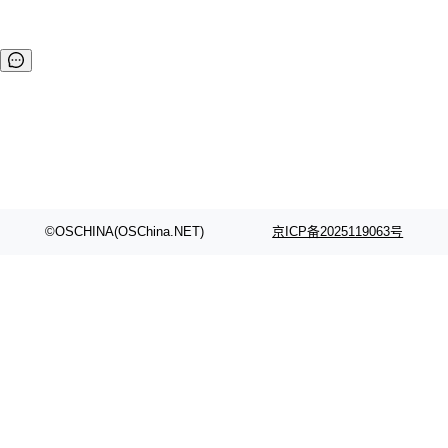
©OSCHINA(OSChina.NET)
京ICP备2025119063号