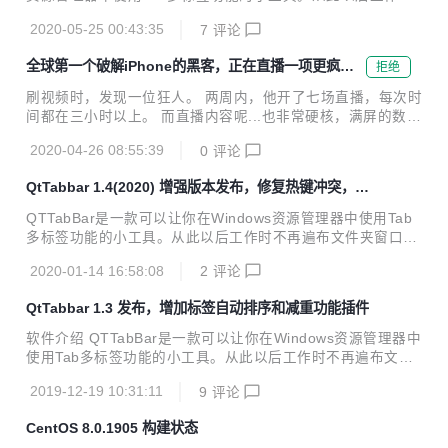
5.2(2020) 修复打开命令提示符异常;异常日志添加扩展信息提
不再遍布文件夹窗口，还有给力的文件夹预览功能，大大提高
示;添加语言配置文件 ...
2020-05-25 00:43:35
7
评论
了你工作的效率。就像IE 7和Firefox、Opera那样的。QTTab
Bar还提供了一些功能插件，如：文件操作工具、树型目录、
全球第一个破解iPhone的黑客，正在直播一项更疯狂
拒绝
显示状态栏等等。 https://indiff.github.io/qttabbar/ 版本更
的计划
新/Changes 1.5.2(2020) 修复打开命令提示符异常;异常日志
刷视频时，发现一位狂人。 两周内，他开了七场直播，每次时
添加扩展信息提示;添加语言配置文件 1.4(2020) 调整版本信
间都在三小时以上。 而直播内容呢...也非常硬核，满屏的数据
息，修复热键冲突问题；实现创建空文件；默认...
啊、编程啊，一开口就是老程序猿了。 这些直播录屏的共同
2020-04-26 08:55:39
0
评论
点，除了一大片一大片的数据外，不变的就是左下角这位老哥
了。 他名叫乔治·霍茨 （George Hotz），的确是个牛 X 哄哄
QtTabbar 1.4(2020) 增强版本发布，修复热键冲突，实
的黑客。 有多牛，机哥卖个关子。我们先来看看，他这次直播
现创建空文件
在搞啥大项目。 乔治非常坐得住，最长的一次直播，播了快 7
QTTabBar是一款可以让你在Windows资源管理器中使用Tab
小时。 编辑 所有直播加起来，播了 7 天，将近 32 小时，乔
多标签功能的小工具。从此以后工作时不再遍布文件夹窗口，
治都在干这事： 简单来说，乔治想用自己的老本行编程，去反
还有给力的文件夹预览功能，大大提高了你工作的效率。就像I
向编译新型冠状病毒。 目的只有一个，从「基本原理」的层面
2020-01-14 16:58:08
2
评论
E 7和Firefox、Opera那样的。QTTabBar还提供了一些功能
上，去理解这...
插件，如：文件操作工具、树型目录、显示状态栏等等。 http
QtTabbar 1.3 发布，增加标签自动排序和减重功能插件
s://indiff.github.io/qttabbar/ 版本更新 1.4(2020) 调整版本信
息，修复热键冲突问题；实现创建空文件 1.3 更新插件实现去
软件介绍 QTTabBar是一款可以让你在Windows资源管理器中
重，排序功能 下载地址 https://github.com/indiff/qttabbar/re
使用Tab多标签功能的小工具。从此以后工作时不再遍布文件
leases/tag/1.3...
夹窗口，还有给力的文件夹预览功能，大大提高了你工作的效
2019-12-19 10:31:11
9
评论
率。就像IE 7和Firefox、Opera那样的。QTTabBar还提供了
一些功能插件，如：文件操作工具、树型目录、显示状态栏等
CentOS 8.0.1905 构建状态
等。 版本更新 1.3 更新插件实现去重，排序功能 下载地址 htt