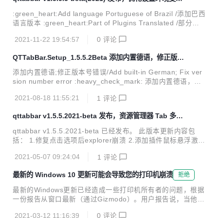
功能。 QTTabBar是一款可以让你在Windows资源管理器中使
工具，支持巴西语
用Tab多标签功能的小工具。从此以后工作时不再遍布文件夹
:green_heart:Add language Portuguese of Brazil /添加巴西
窗口，还有给力的文件夹预览功能，大大提高了你工作的效
语言版本 :green_heart:Part of Plugins Translated /部分插
率。就像IE 7和Firefox、Opera那样的。QTTabBar还提供了
件已翻译 :green_heart:v0.1 German Translation of the file
一些功能插件，如：文件操作...
2021-11-22 19:54:57
0
评论
Resources_String.resx /v0.1资源德语翻译 :green_heart:O
ptimize some Chinese Translation /优化部分中文翻译 :gree
QTTabBar.Setup_1.5.5.2Beta 添加内置德语，修正版本
n_heart:Setting java development tool variables /...
号错误
添加内置德语;修正版本号错误/Add built-in German; Fix ver
sion number error :heavy_check_mark: 添加内置德语，添
加下拉框选择 :heavy_check_mark: 添加德语资源文件 :heav
2021-08-18 11:55:21
1
评论
y_check_mark: 添加qttabbar图标ico :heavy_check_mark:
添加安装文件在控制面板显示信息 :heavy_check_mark: 修正
qttabbar v1.5.5.2021-beta 发布，资源管理器 Tab 多标
版本号错误 :heavy_check_mark: Add built-in German, add
签功能的小工具
drop-down selection :heavy_check_mar...
qttabbar v1.5.5.2021-beta 已经发布。 此版本更新内容包
括： 1.修复点击选项后explorer崩溃 2.添加插件鼠标悬浮激活
标签 3.控制面板强制关闭bug 软件介绍/Introduction QTTabB
2021-05-07 09:24:04
1
评论
ar国内优化版是基于 sf.net/projects/qttabbar/ (2012-06-17)
提交的最新代码改版的。这个版本原作者没有发布过，具体不
最新的 Windows 10 更新可能会导致您的打印机崩溃
拒绝
知道什么原因。增添一些汉化特性，主要是为了方便国内用户
使用；另外日本作者维护的Quizo官网版本的捕获窗口一直用
最新的Windows更新已经造成一些打印机所有者的问题，根据
着不习惯，所以该版本保留了捕获窗口这个好用的功能。 QTT
一份报告从窗口最新（通过Gizmodo）。用户报告说，当他们
abBar是一款可以让你在Windows资源...
尝试打开记事本、Office 或其他程序的打印对话时，他们得到
2021-03-12 11:16:39
0
评论
了蓝屏。（你知道，恼人的模棱两可的错误消息，就像"你的