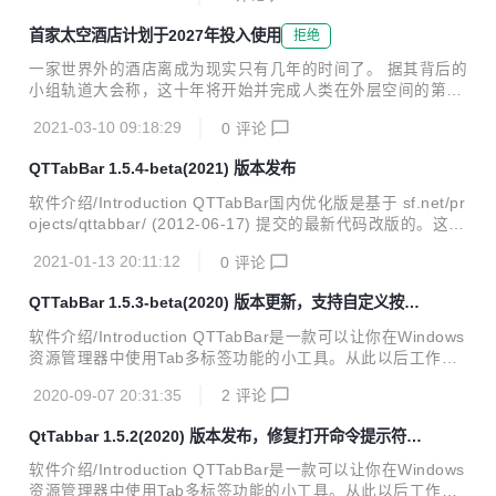
电脑遇到了问题，需要重新启动"？是那个。 微软知道，在某
首家太空酒店计划于2027年投入使用
拒绝
些情况下尝试打印可以蓝屏您的电脑，并已列出在Windows 1
0支持页面的错误。该公司目前似乎没有发布修复方案。该网
一家世界外的酒店离成为现实只有几年的时间了。 据其背后的
站目前写道："我们目前正在进行调查，并将在获得更多信息
小组轨道大会称，这十年将开始并完成人类在外层空间的第一
时提供更新。 目前还不清楚这个问题有多普遍，但Windows
家酒店的建设。 据英国《每日邮报》报道，这家拥有3年历史
最新说，它已经"看到许多错误报告出现在这里和那里。该漏
2021-03-10 09:18:29
0
评论
的公司计划于2025年开始在低地球轨道上建造旅行者站，并
洞似乎影响多个打印机品牌...
相信其星际度假区最早可能在2027年投入使用。 天体旅馆的
QTTabBar 1.5.4-beta(2021) 版本发布
渲染是宇宙奇幻的：单个吊舱连接到旋转轮上，连接不同区域
的管子形成 X，类似于车轮的辐条。 轨道总成公司透露，计划
软件介绍/Introduction QTTabBar国内优化版是基于 sf.net/pr
于2025年开始建造旅行者站——人类第一家太空酒店。据报
ojects/qttabbar/ (2012-06-17) 提交的最新代码改版的。这个
道，该天体度假村将于2027年投入使用。 客人不会只为环境
版本原作者没有发布过，具体不知道什么原因。增添一些汉化
的新颖性付费——除了可 400 人入住的房间外，酒店内还将
2021-01-13 20:11:12
0
评论
特性，主要是为了方便国内用户使用；另外日本作者维护的Q
提供许多设施，包括主题餐厅、健康水疗...
uizo官网版本的捕获窗口一直用着不习惯，所以该版本保留了
QTTabBar 1.5.3-beta(2020) 版本更新，支持自定义按钮
捕获窗口这个好用的功能。 QTTabBar是一款可以让你在Win
图片，新标签，视频文件预览
dows资源管理器中使用Tab多标签功能的小工具。从此以后工
软件介绍/Introduction QTTabBar是一款可以让你在Windows
作时不再遍布文件夹窗口，还有给力的文件夹预览功能，大大
资源管理器中使用Tab多标签功能的小工具。从此以后工作时
提高了你工作的效率。就像IE 7和Firefox、Opera那样的。Q
不再遍布文件夹窗口，还有给力的文件夹预览功能，大大提高
TTabBa...
2020-09-07 20:31:35
2
评论
了你工作的效率。就像IE 7和Firefox、Opera那样的。QTTab
Bar还提供了一些功能插件，如：文件操作工具、树型目录、
QtTabbar 1.5.2(2020) 版本发布，修复打开命令提示符异
显示状态栏等等。 主页 版本更新/Changes 1.5.3(2020) 增加
常
自定义按钮图片，支持按钮换肤功能；添加新功能，支持新开
软件介绍/Introduction QTTabBar是一款可以让你在Windows
标签页，默认取剪贴板的路径；增加支持视频预览图片功能 1.
资源管理器中使用Tab多标签功能的小工具。从此以后工作时