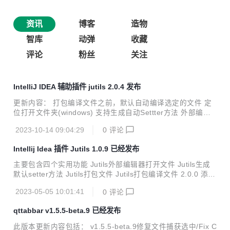
资讯
博客
造物
智库
动弹
收藏
评论
粉丝
关注
IntelliJ IDEA 辅助插件 jutils 2.0.4 发布
更新内容： 打包编译文件之前，默认自动编译选定的文件 定
位打开文件夹(windows) 支持生成自动Settter方法 外部编辑
器打开 打包编译输出字节码文件(可以制作升级包补丁) 添加
2023-10-14 09:04:29
0
评论
选中文件进行打包(包含目录，不包含目录) https://plugins.jet
brains.com/plugin/12758-jutils
Intellij Idea 插件 Jutils 1.0.9 已经发布
主要包含四个实用功能 Jutils外部编辑器打开文件 Jutils生成
默认setter方法 Jutils打包文件 Jutils打包编译文件 2.0.0 添加
功能支持生成自动Settter方法 1.0.9 移除生成构造方法和生成
2023-05-05 10:01:41
0
评论
注释，更新最新依赖不支持低版本 1.0.8 生成无参构造方法，
弹出框进行确认 打包编译支持替换掉忽略的路径 1.0.7 打包编
qttabbar v1.5.5-beta.9 已经发布
译输出字节码文件(可以制作补丁) 1.0.6 修复重名打包压缩包
的严重bug 1.0.5 添加选中文件进行打包(包含目录，不包含目
此版本更新内容包括： v1.5.5-beta.9修复文件捕获选中/Fix C