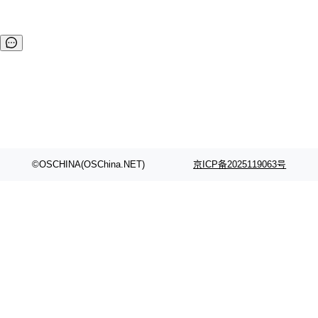
©OSCHINA(OSChina.NET)
京ICP备2025119063号