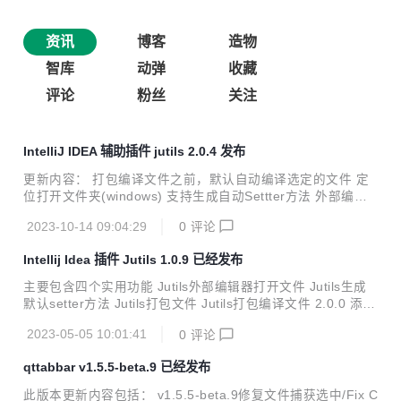
资讯
博客
造物
智库
动弹
收藏
评论
粉丝
关注
IntelliJ IDEA 辅助插件 jutils 2.0.4 发布
更新内容： 打包编译文件之前，默认自动编译选定的文件 定
位打开文件夹(windows) 支持生成自动Settter方法 外部编辑
器打开 打包编译输出字节码文件(可以制作升级包补丁) 添加
2023-10-14 09:04:29
0
评论
选中文件进行打包(包含目录，不包含目录) https://plugins.jet
brains.com/plugin/12758-jutils
Intellij Idea 插件 Jutils 1.0.9 已经发布
主要包含四个实用功能 Jutils外部编辑器打开文件 Jutils生成
默认setter方法 Jutils打包文件 Jutils打包编译文件 2.0.0 添加
功能支持生成自动Settter方法 1.0.9 移除生成构造方法和生成
2023-05-05 10:01:41
0
评论
注释，更新最新依赖不支持低版本 1.0.8 生成无参构造方法，
弹出框进行确认 打包编译支持替换掉忽略的路径 1.0.7 打包编
qttabbar v1.5.5-beta.9 已经发布
译输出字节码文件(可以制作补丁) 1.0.6 修复重名打包压缩包
的严重bug 1.0.5 添加选中文件进行打包(包含目录，不包含目
此版本更新内容包括： v1.5.5-beta.9修复文件捕获选中/Fix C