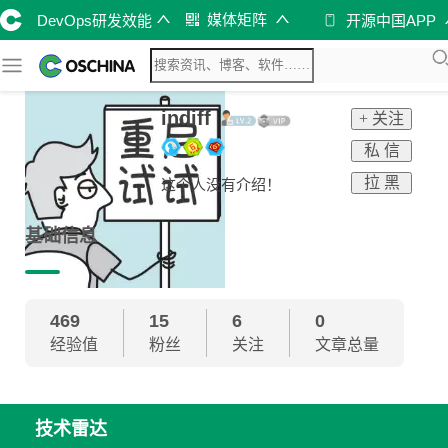
媒体矩阵
DevOps研发效能
开源中国APP
indiff
+ 关注
私 信
拉 黑
这个人没有介绍！
基础信息
469
15
6
0
经验值
粉丝
关注
文章总量
技术雷达