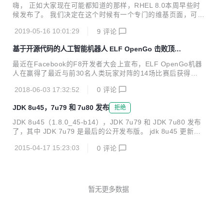
ps://github.com/indiff/qttabbar/releases/tag/1.3 使用方法
嗨， 正如大家现在可能都知道的那样，RHEL 8.0本周早些时
先安装QTTabBar 资源管理器中，组织—>布局—>菜单栏 右
候发布了。 我们决定在这个时候有一个专门的维基页面，可以
键菜单栏右方的空白地区—>勾选QTTabBar等工具...
用来跟踪我们当前的状态，而不是在这里发布多个博客帖子然
2019-05-16 10:01:29
9
评论
后指向更新的内容：https://wiki.centos.org/About/Building_
8 所以现在你可以在我们忙于完成这些任务的同时查看该页
基于开源代码的人工智能机器人 ELF OpenGo 击败顶级
面，并不时刷新。 让我们传播有关维基页面的新闻，并将人们
人类玩家
（在邮件列表，irc，论坛等上）指向该页面，以获取有关Cen
最近在Facebook的F8开发者大会上宣布，ELF OpenGo机器
tOS 8.0.1905构建状态的所有最新消息！ 原文链接
人在赢得了最近与前30名人类玩家对阵的14场比赛后获得了
专业地位。 为了解决复杂的游戏问题和AI研究工作的民主化，
2018-06-03 17:32:52
0
评论
Facebook的人工智能研究实验室（FAIR）团队创建了ELF：
一个用于游戏研究的广泛，轻量级和灵活的平台。ELF为研究
JDK 8u45，7u79 和 7u80 发布
拒绝
人员提供了在各种游戏环境中测试其算法的机会，包括棋盘游
戏，Atari游戏（通过Arcade学习环境）以及定制的实时策略
JDK 8u45（1.8.0_45-b14），JDK 7u79 和 JDK 7u80 发布
游戏。它运行在支持GPU的笔记本电脑上，也支持在更复杂的
了，其中 JDK 7u79 是最后的公开发布版。 jdk 8u45 更新内
游戏环境中训练AI，例如实时策略游戏，一天内仅使用6个CP
容 新特性： 新增 Lambda 表达式，它能够使功能作为方法参
U和一个GPU。 “我们向DeepMind的朋友们致敬，感谢他...
2015-04-17 15:23:03
0
评论
数或将代码作为数据； 显著增加和完善 Java 语言特性，增添
标准库，包括默认方法，新的 java.util.stream 包及 Date-Ti
me API； Compact Profiles 包含 Java SE 平台预定义子
集，无需将它部署在整个平台上。同时，它可运行在小型设备
上； 安全性方面有所更新：Java加密体系架构更新；限制do
暂无更多数据
Privileged；SSL/...