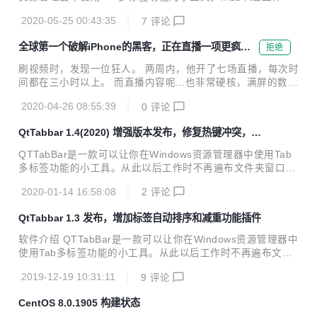
5.2(2020) 修复打开命令提示符异常;异常日志添加扩展信息提
不再遍布文件夹窗口，还有给力的文件夹预览功能，大大提高
示;添加语言配置文件 ...
2020-05-25 00:43:35
7
评论
了你工作的效率。就像IE 7和Firefox、Opera那样的。QTTab
Bar还提供了一些功能插件，如：文件操作工具、树型目录、
全球第一个破解iPhone的黑客，正在直播一项更疯狂
拒绝
显示状态栏等等。 https://indiff.github.io/qttabbar/ 版本更
的计划
新/Changes 1.5.2(2020) 修复打开命令提示符异常;异常日志
刷视频时，发现一位狂人。 两周内，他开了七场直播，每次时
添加扩展信息提示;添加语言配置文件 1.4(2020) 调整版本信
间都在三小时以上。 而直播内容呢...也非常硬核，满屏的数据
息，修复热键冲突问题；实现创建空文件；默认...
啊、编程啊，一开口就是老程序猿了。 这些直播录屏的共同
2020-04-26 08:55:39
0
评论
点，除了一大片一大片的数据外，不变的就是左下角这位老哥
了。 他名叫乔治·霍茨 （George Hotz），的确是个牛 X 哄哄
QtTabbar 1.4(2020) 增强版本发布，修复热键冲突，实
的黑客。 有多牛，机哥卖个关子。我们先来看看，他这次直播
现创建空文件
在搞啥大项目。 乔治非常坐得住，最长的一次直播，播了快 7
QTTabBar是一款可以让你在Windows资源管理器中使用Tab
小时。 编辑 所有直播加起来，播了 7 天，将近 32 小时，乔
多标签功能的小工具。从此以后工作时不再遍布文件夹窗口，
治都在干这事： 简单来说，乔治想用自己的老本行编程，去反
还有给力的文件夹预览功能，大大提高了你工作的效率。就像I
向编译新型冠状病毒。 目的只有一个，从「基本原理」的层面
2020-01-14 16:58:08
2
评论
E 7和Firefox、Opera那样的。QTTabBar还提供了一些功能
上，去理解这...
插件，如：文件操作工具、树型目录、显示状态栏等等。 http
QtTabbar 1.3 发布，增加标签自动排序和减重功能插件
s://indiff.github.io/qttabbar/ 版本更新 1.4(2020) 调整版本信
息，修复热键冲突问题；实现创建空文件 1.3 更新插件实现去
软件介绍 QTTabBar是一款可以让你在Windows资源管理器中
重，排序功能 下载地址 https://github.com/indiff/qttabbar/re
使用Tab多标签功能的小工具。从此以后工作时不再遍布文件
leases/tag/1.3...
夹窗口，还有给力的文件夹预览功能，大大提高了你工作的效
2019-12-19 10:31:11
9
评论
率。就像IE 7和Firefox、Opera那样的。QTTabBar还提供了
一些功能插件，如：文件操作工具、树型目录、显示状态栏等
CentOS 8.0.1905 构建状态
等。 版本更新 1.3 更新插件实现去重，排序功能 下载地址 htt