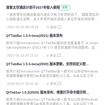
电脑遇到了问题，需要重新启动"？是那个。 微软知道，在某
首家太空酒店计划于2027年投入使用
拒绝
些情况下尝试打印可以蓝屏您的电脑，并已列出在Windows 1
0支持页面的错误。该公司目前似乎没有发布修复方案。该网
一家世界外的酒店离成为现实只有几年的时间了。 据其背后的
站目前写道："我们目前正在进行调查，并将在获得更多信息
小组轨道大会称，这十年将开始并完成人类在外层空间的第一
时提供更新。 目前还不清楚这个问题有多普遍，但Windows
家酒店的建设。 据英国《每日邮报》报道，这家拥有3年历史
最新说，它已经"看到许多错误报告出现在这里和那里。该漏
2021-03-10 09:18:29
0
评论
的公司计划于2025年开始在低地球轨道上建造旅行者站，并
洞似乎影响多个打印机品牌...
相信其星际度假区最早可能在2027年投入使用。 天体旅馆的
QTTabBar 1.5.4-beta(2021) 版本发布
渲染是宇宙奇幻的：单个吊舱连接到旋转轮上，连接不同区域
的管子形成 X，类似于车轮的辐条。 轨道总成公司透露，计划
软件介绍/Introduction QTTabBar国内优化版是基于 sf.net/pr
于2025年开始建造旅行者站——人类第一家太空酒店。据报
ojects/qttabbar/ (2012-06-17) 提交的最新代码改版的。这个
道，该天体度假村将于2027年投入使用。 客人不会只为环境
版本原作者没有发布过，具体不知道什么原因。增添一些汉化
的新颖性付费——除了可 400 人入住的房间外，酒店内还将
2021-01-13 20:11:12
0
评论
特性，主要是为了方便国内用户使用；另外日本作者维护的Q
提供许多设施，包括主题餐厅、健康水疗...
uizo官网版本的捕获窗口一直用着不习惯，所以该版本保留了
QTTabBar 1.5.3-beta(2020) 版本更新，支持自定义按钮
捕获窗口这个好用的功能。 QTTabBar是一款可以让你在Win
图片，新标签，视频文件预览
dows资源管理器中使用Tab多标签功能的小工具。从此以后工
软件介绍/Introduction QTTabBar是一款可以让你在Windows
作时不再遍布文件夹窗口，还有给力的文件夹预览功能，大大
资源管理器中使用Tab多标签功能的小工具。从此以后工作时
提高了你工作的效率。就像IE 7和Firefox、Opera那样的。Q
不再遍布文件夹窗口，还有给力的文件夹预览功能，大大提高
TTabBa...
2020-09-07 20:31:35
2
评论
了你工作的效率。就像IE 7和Firefox、Opera那样的。QTTab
Bar还提供了一些功能插件，如：文件操作工具、树型目录、
QtTabbar 1.5.2(2020) 版本发布，修复打开命令提示符异
显示状态栏等等。 主页 版本更新/Changes 1.5.3(2020) 增加
常
自定义按钮图片，支持按钮换肤功能；添加新功能，支持新开
软件介绍/Introduction QTTabBar是一款可以让你在Windows
标签页，默认取剪贴板的路径；增加支持视频预览图片功能 1.
资源管理器中使用Tab多标签功能的小工具。从此以后工作时