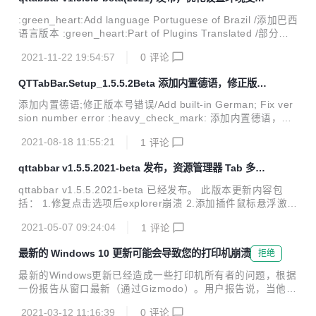
功能。 QTTabBar是一款可以让你在Windows资源管理器中使
工具，支持巴西语
用Tab多标签功能的小工具。从此以后工作时不再遍布文件夹
:green_heart:Add language Portuguese of Brazil /添加巴西
窗口，还有给力的文件夹预览功能，大大提高了你工作的效
语言版本 :green_heart:Part of Plugins Translated /部分插
率。就像IE 7和Firefox、Opera那样的。QTTabBar还提供了
件已翻译 :green_heart:v0.1 German Translation of the file
一些功能插件，如：文件操作...
2021-11-22 19:54:57
0
评论
Resources_String.resx /v0.1资源德语翻译 :green_heart:O
ptimize some Chinese Translation /优化部分中文翻译 :gree
QTTabBar.Setup_1.5.5.2Beta 添加内置德语，修正版本
n_heart:Setting java development tool variables /...
号错误
添加内置德语;修正版本号错误/Add built-in German; Fix ver
sion number error :heavy_check_mark: 添加内置德语，添
加下拉框选择 :heavy_check_mark: 添加德语资源文件 :heav
2021-08-18 11:55:21
1
评论
y_check_mark: 添加qttabbar图标ico :heavy_check_mark:
添加安装文件在控制面板显示信息 :heavy_check_mark: 修正
qttabbar v1.5.5.2021-beta 发布，资源管理器 Tab 多标
版本号错误 :heavy_check_mark: Add built-in German, add
签功能的小工具
drop-down selection :heavy_check_mar...
qttabbar v1.5.5.2021-beta 已经发布。 此版本更新内容包
括： 1.修复点击选项后explorer崩溃 2.添加插件鼠标悬浮激活
标签 3.控制面板强制关闭bug 软件介绍/Introduction QTTabB
2021-05-07 09:24:04
1
评论
ar国内优化版是基于 sf.net/projects/qttabbar/ (2012-06-17)
提交的最新代码改版的。这个版本原作者没有发布过，具体不
最新的 Windows 10 更新可能会导致您的打印机崩溃
拒绝
知道什么原因。增添一些汉化特性，主要是为了方便国内用户
使用；另外日本作者维护的Quizo官网版本的捕获窗口一直用
最新的Windows更新已经造成一些打印机所有者的问题，根据
着不习惯，所以该版本保留了捕获窗口这个好用的功能。 QTT
一份报告从窗口最新（通过Gizmodo）。用户报告说，当他们
abBar是一款可以让你在Windows资源...
尝试打开记事本、Office 或其他程序的打印对话时，他们得到
2021-03-12 11:16:39
0
评论
了蓝屏。（你知道，恼人的模棱两可的错误消息，就像"你的