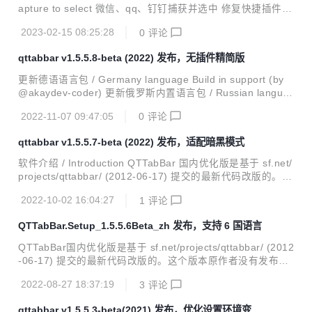
录),修复判断windows标识bug 1.0.4 支持Editplus路径，调整
apture to select 微信、qq、钉钉捕获并选中 修复快捷插件无
EditPlus的图标 1.0.3 ...
法打开配置选项窗口bug 修复日志文件写入问题（该文件已经
2023-02-15 08:25:28
0
评论
打开异常） 修复安装包检测旧版bug 修复重名标签后缀错乱
问题 修复标签设置图片的问题 修复微信或者qq打开文件未选
qttabbar v1.5.5.8-beta (2022) 发布，无插件精简版
中 网络文件夹关闭预览功能 默认加载最近关闭工具栏 预览文
本支持不同格式编码，支持主流 GB2312、UTF8Bom、UTF
更新德语语言包 / Germany language Build in support (by
8NoBom、UTF16LeBom、UTF16BeBom、UTF16NoLeBo
@akaydev-coder) 更新俄罗斯内置语言包 / Russian langua
m、UTF16NoBeBom等 SetHome插件修复设置环境变量P
ge Build in support (by @AHOHNMYC) 修复预览目录跳转
A...
2022-11-07 09:47:05
0
评论
到正确的标签位置 修复当只有一个标签的时候执行双击标签空
白处新建标签失效问题 支持设置工具栏文本颜色，修复设置激
qttabbar v1.5.5.7-beta (2022) 发布，适配暗黑模式
活和非激活标签颜色失效问题，需要配置关闭自动变色 修复颜
色因为暗色模式被重置问题 / 修复标签外观颜色重置导致暗黑
软件介绍 / Introduction QTTabBar 国内优化版是基于 sf.net/
模式混乱问题 子目录添加中键导航 / Sub dir support mouse
projects/qttabbar/ (2012-06-17) 提交的最新代码改版的。这
middle butto...
个版本原作者没有发布过，具体不知道什么原因。增添一些汉
2022-10-02 16:04:27
1
评论
化特性，主要是为了方便国内用户使用；另外日本作者维护的
Quizo 官网版本的捕获窗口一直用着不习惯，所以该版本保留
QTTabBar.Setup_1.5.5.6Beta_zh 发布，支持 6 国语言
了捕获窗口这个好用的功能。 QTTabBar 是一款可以让你在
Windows 资源管理器中使用 Tab 多标签功能的小工具。从此
QTTabBar国内优化版是基于 sf.net/projects/qttabbar/ (2012
以后工作时不再遍布文件夹窗口，还有给力的文件夹预览功
-06-17) 提交的最新代码改版的。这个版本原作者没有发布
能，大大提高了你工作的效率。就像 IE 7 和 Firefox、Ope...
过，具体不知道什么原因。增添一些汉化特性，主要是为了方
2022-08-27 18:37:19
3
评论
便国内用户使用；另外日本作者维护的Quizo官网版本的捕获
窗口一直用着不习惯，所以该版本保留了捕获窗口这个好用的
qttabbar v1.5.5.3-beta(2021) 发布，优化设置环境变量