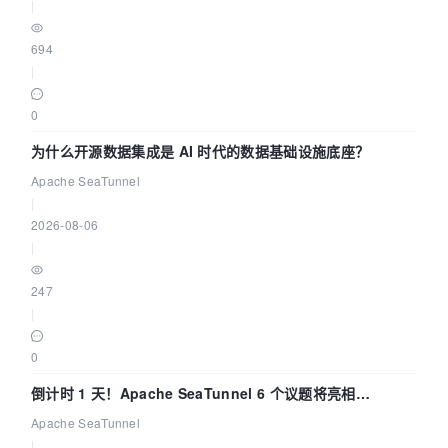
|
694
|
0
为什么开源数据集成是 AI 时代的数据基础设施底座？
Apache SeaTunnel
|
2026-08-06
|
247
|
0
倒计时 1 天！Apache SeaTunnel 6 个议题将亮相
Community Over Code Asia 2026
Apache SeaTunnel
|