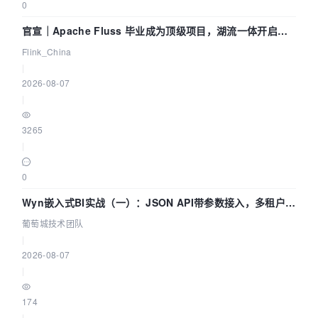
0
官宣｜Apache Fluss 毕业成为顶级项目，湖流一体开启
Agentic Lake 全面实时化时代
Flink_China
|
2026-08-07
|
3265
|
0
Wyn嵌入式BI实战（一）：JSON API带参数接入，多租户数
据源配置指南 | 葡萄城技术团队
葡萄城技术团队
|
2026-08-07
|
174
|