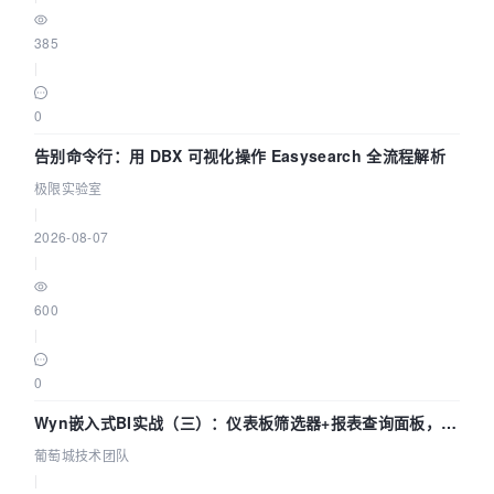
385
|
0
告别命令行：用 DBX 可视化操作 Easysearch 全流程解析
极限实验室
|
2026-08-07
|
600
|
0
Wyn嵌入式BI实战（三）：仪表板筛选器+报表查询面板，参
数联动全闭环
葡萄城技术团队
|