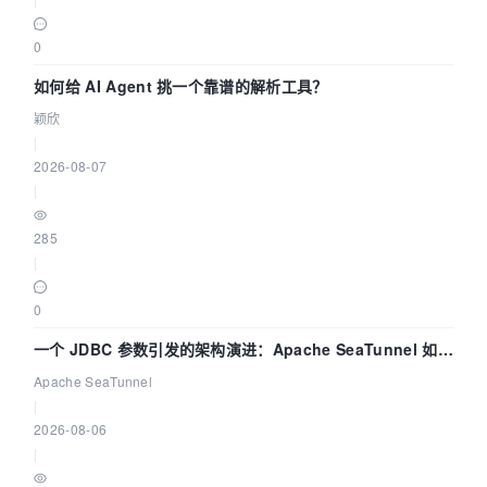
0
如何给 AI Agent 挑一个靠谱的解析工具？
颖欣
|
2026-08-07
|
285
|
0
一个 JDBC 参数引发的架构演进：Apache SeaTunnel 如何
解决数据同步中的“定时 Flush”难题
Apache SeaTunnel
|
2026-08-06
|