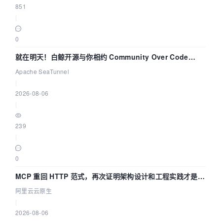
851
|
0
就在明天！白鲸开源与你相约 Community Over Code
Asia 2026 主题演讲！
Apache SeaTunnel
|
2026-08-06
|
239
|
0
MCP 重回 HTTP 范式，再次证明架构设计和工程实践才是稀
缺资源
阿里云云原生
|
2026-08-06