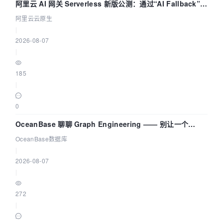
阿里云 AI 网关 Serverless 新版公测：通过“AI Fallback”与
拓扑可视化构建 AI 流量治理底座
阿里云云原生
|
2026-08-07
|
185
|
0
OceanBase 聊聊 Graph Engineering —— 别让一个
Agent 既当运动员又
OceanBase数据库
|
2026-08-07
|
272
|