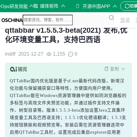
媒体矩阵
vOps研发效能
开源中国APP
切
登录
qttabbar v1.5.5.3-beta(2021) 发布,优
化环境变量工具，支持巴西语
indiff
2021-12-27
1,155
0
复制
QTTabBar国内优化版是基于sf.net最新代码改版，新增汉
化功能与保留捕获窗口等特性，方便国内用户使用。
QTTabBar能在Windows资源管理器中提供如同浏览器般的
多标签与高效文件夹预览功能，并通过插件支持文件操
作、树型目录等。版本1.5.5.3-beta添加设置Java工具集环
境变量工具及巴西语支持；1.5.5.1优化德语翻译；1.5.3支
持按钮换肤和视频预览等。安装后需在资源管理器选项中
启用QTTabBar工具栏，设置完成后重启explorer应用更