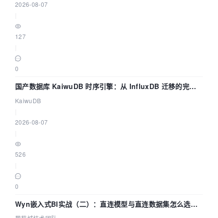
2026-08-07
|
127
|
0
国产数据库 KaiwuDB 时序引擎：从 InfluxDB 迁移的完整
技术路径
KaiwuDB
|
2026-08-07
|
526
|
0
Wyn嵌入式BI实战（二）：直连模型与直连数据集怎么选，
参数为什么不生效？| 葡萄城技术团队