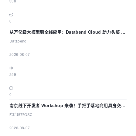
338
|
0
从万亿级大模型到全线应用：Databend Cloud 助力头部 AI
企业构建全链路 Trace 数据管道
Databend
|
2026-08-07
|
259
|
0
南京线下开发者 Workshop 来袭！手把手落地商用具身交互
智能 Agent 应用
哈哈欧尼OSC
|
2026-08-07
|