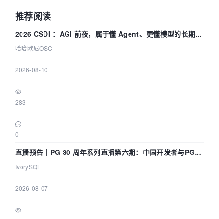
推荐阅读
2026 CSDI ：AGI 前夜，属于懂 Agent、更懂模型的长期深
耕企业
哈哈欧尼OSC
|
2026-08-10
|
283
|
0
直播预告｜PG 30 周年系列直播第六期：中国开发者与PG内
核——我们改得动吗？我们贡献了什么？
IvorySQL
|
2026-08-07
|