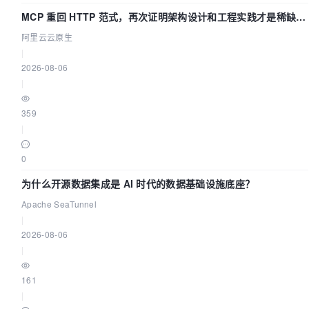
MCP 重回 HTTP 范式，再次证明架构设计和工程实践才是稀缺资
源
阿里云云原生
|
2026-08-06
|
359
|
0
为什么开源数据集成是 AI 时代的数据基础设施底座？
Apache SeaTunnel
|
2026-08-06
|
161
|