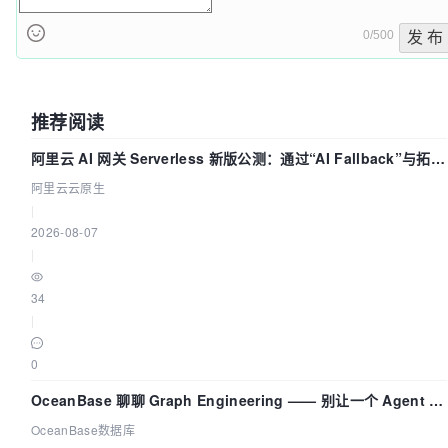
0/500
发 布
推荐阅读
阿里云 AI 网关 Serverless 新版公测：通过“AI Fallback”与拓扑
可视化构建 AI 流量治理底座
阿里云云原生
|
2026-08-07
|
34
|
0
OceanBase 聊聊 Graph Engineering —— 别让一个 Agent 既
当运动员又
OceanBase数据库