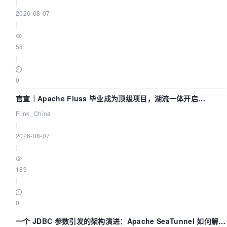
|
2026-08-07
|
58
|
0
官宣｜Apache Fluss 毕业成为顶级项目，湖流一体开启
Agentic Lake 全面实时化时代
Flink_China
|
2026-08-07
|
189
|
0
一个 JDBC 参数引发的架构演进：Apache SeaTunnel 如何解决