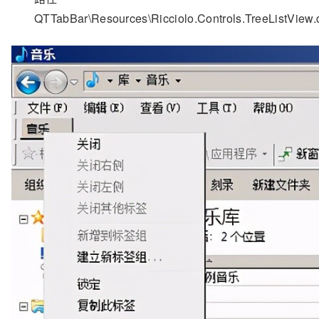
QTTabBar\Resources\Ricciolo.Controls.TreeListView.d