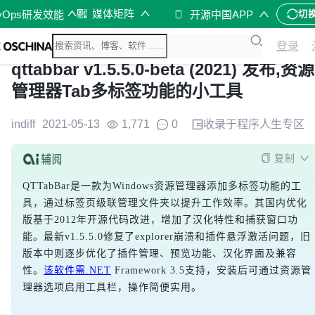
媒体矩阵
vOps研发效能
开源中国APP
切
登录
qttabbar v1.5.5.0-beta (2021) 发布,资源
管理器Tab多标签功能的小工具
indiff
2021-05-13
1,771
0
收录于
程序人生
专区
复制
QTTabBar是一款为Windows资源管理器添加多标签功能的工
具，通过标签页级联管理文件夹以提升工作效率。其国内优化
版基于2012年开源代码改进，增加了汉化特性和捕获窗口功
能。最新v1.5.5.0修复了explorer崩溃和插件悬浮激活问题，旧
版本中则逐步优化了插件管理、预览功能、汉化界面及兼容
性。
该软件需.NET
 Framework 3.5支持，安装后可通过资源管
理器选项启用工具栏，操作简便实用。