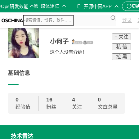
媒体矩阵
vOps研发效能
开源中国APP
切
登录
+ 关注
小何子
私 信
这个人没有介绍！
拉 黑
基础信息
0
16
4
0
经验值
粉丝
关注
文章总量
技术雷达