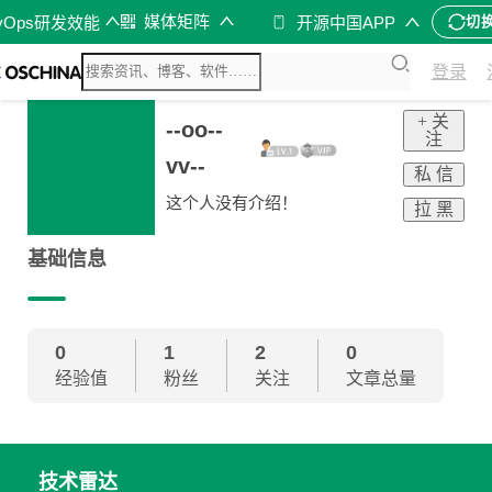
媒体矩阵
vOps研发效能
开源中国APP
切
登录
+ 关
--oo--
注
vv--
私 信
这个人没有介绍！
拉 黑
基础信息
0
1
2
0
经验值
粉丝
关注
文章总量
技术雷达