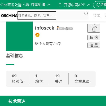
媒体矩阵
vOps研发效能
开源中国APP
切
登录
+ 关
infoseek
注
私 信
这个人没有介绍！
拉 黑
基础信息
69
1
19
0
经验值
粉丝
关注
文章总量
技术雷达