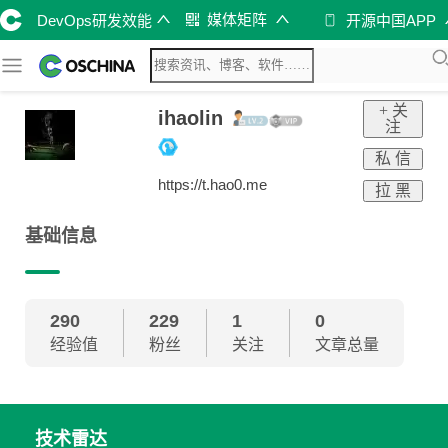
媒体矩阵
DevOps研发效能
开源中国APP
+ 关
ihaolin
注
私 信
https://t.hao0.me
拉 黑
基础信息
290
229
1
0
经验值
粉丝
关注
文章总量
技术雷达