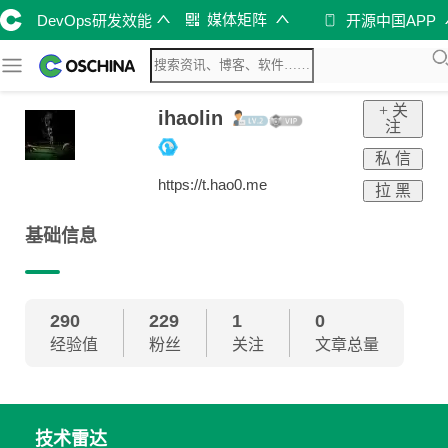
媒体矩阵
DevOps研发效能
开源中国APP
+ 关
ihaolin
注
私 信
https://t.hao0.me
拉 黑
基础信息
290
229
1
0
经验值
粉丝
关注
文章总量
技术雷达