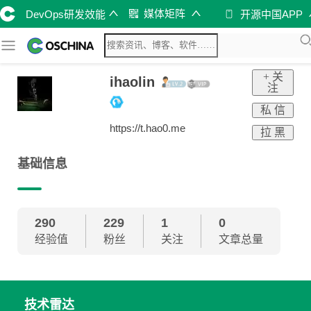
媒体矩阵
DevOps研发效能
开源中国APP
+ 关
ihaolin
注
私 信
https://t.hao0.me
拉 黑
基础信息
290
229
1
0
经验值
粉丝
关注
文章总量
技术雷达