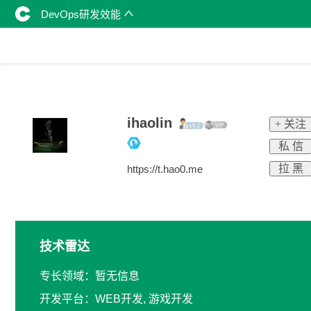
DevOps研发效能
ihaolin
+ 关注
私 信
拉 黑
https://t.hao0.me
技术雷达
专长领域：暂无信息
开发平台：WEB开发, 游戏开发