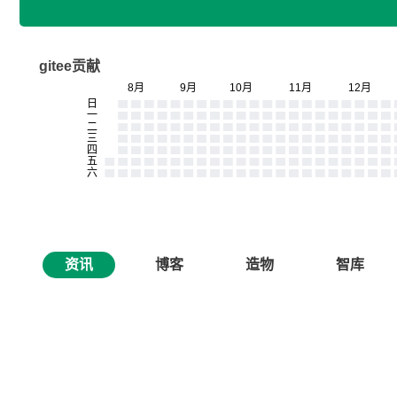
gitee贡献
资讯
博客
造物
智库