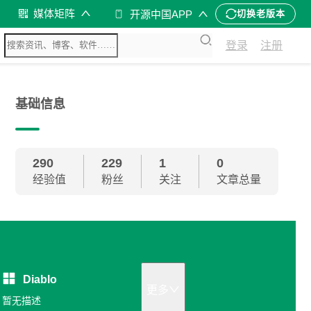
媒体矩阵
开源中国APP
切换老版本
登录
注册
基础信息
290
229
1
0
经验值
粉丝
关注
文章总量
Diablo
更多
暂无描述