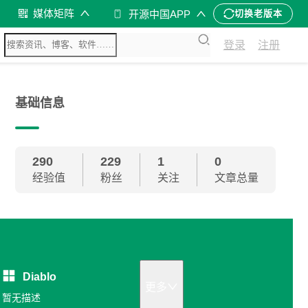
媒体矩阵
开源中国APP
切换老版本
登录
注册
基础信息
290
229
1
0
经验值
粉丝
关注
文章总量
Diablo
更多
暂无描述