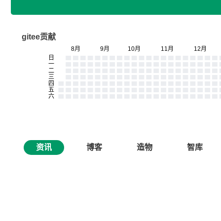
gitee贡献
资讯
博客
造物
智库