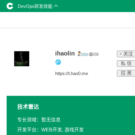
DevOps研发效能
ihaolin
+ 关注
私 信
拉 黑
https://t.hao0.me
技术雷达
专长领域：暂无信息
开发平台：WEB开发, 游戏开发