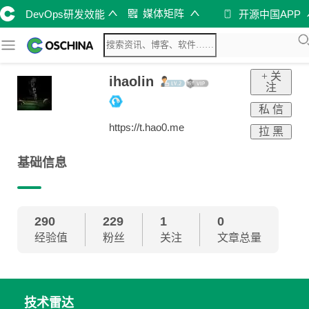
媒体矩阵
DevOps研发效能
开源中国APP
+ 关
ihaolin
注
私 信
https://t.hao0.me
拉 黑
基础信息
290
229
1
0
经验值
粉丝
关注
文章总量
技术雷达