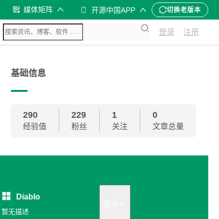
媒体矩阵
开源中国APP
切换老版本
登录
注册
基础信息
290
229
1
0
经验值
粉丝
关注
文章总量
Diablo
更多
暂无描述