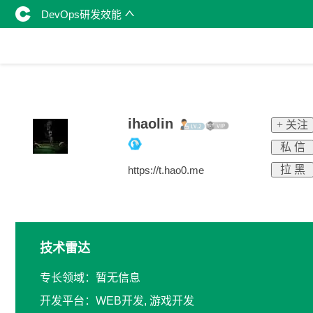
DevOps研发效能
ihaolin
+ 关注
私 信
拉 黑
https://t.hao0.me
技术雷达
专长领域：暂无信息
开发平台：WEB开发, 游戏开发