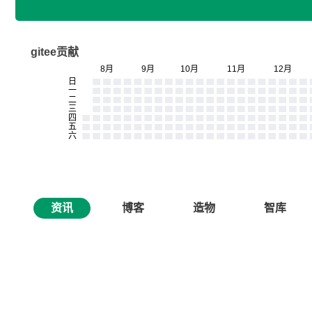
gitee贡献
资讯
博客
造物
智库