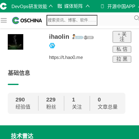
媒体矩阵
DevOps研发效能
开源中国APP
+ 关
ihaolin
注
私 信
https://t.hao0.me
拉 黑
基础信息
290
229
1
0
经验值
粉丝
关注
文章总量
技术雷达