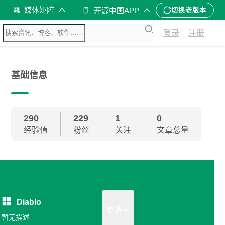
媒体矩阵
开源中国APP
切换老版本
登录
注册
基础信息
290
229
1
0
经验值
粉丝
关注
文章总量
Diablo
更多
暂无描述