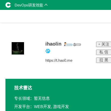
DevOps研发效能
ihaolin
+ 关注
私 信
拉 黑
https://t.hao0.me
技术雷达
专长领域：暂无信息
开发平台：WEB开发, 游戏开发