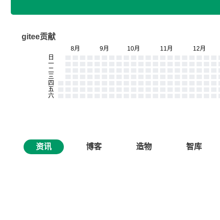
gitee贡献
资讯
博客
造物
智库